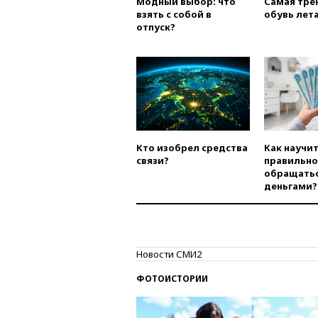
Модный выбор: что
Самая тре
взять с собой в
обувь лета
отпуск?
Кто изобрел средства
Как научи
связи?
правильно
обращатьс
деньгами?
Новости СМИ2
ФОТОИСТОРИИ