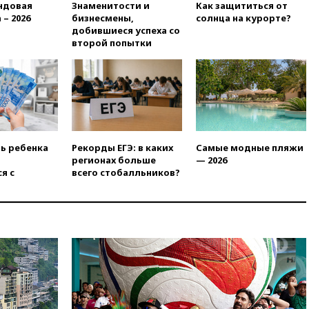
ндовая
Знаменитости и
Как защититься от
рекомендовать не посещать
 – 2026
бизнесмены,
солнца на курорте?
Армению
добившиеся успеха со
вчера, 20:35
ПВО за день
второй попытки
сбила еще 281 украинский
беспилотник над Россией
вчера, 20:27
Ямпольская
призвала оптимизировать
олимпиады для поступления в
вузы
вчера, 20:15
Минтранс
ть ребенка
Рекорды ЕГЭ: в каких
Самые модные пляжи
предложил оплачивать
регионах больше
— 2026
защиту дорог от БПЛА из
я с
всего стобалльников?
средств на ремонт
вчера, 20:00
Зеленский 8
августа посетит Сербию с
официальным визитом
вчера, 19:58
В Госдуму будет
внесен законопроект об
отмене ЕГЭ
вчера, 19:50
Аэропорты Сочи и