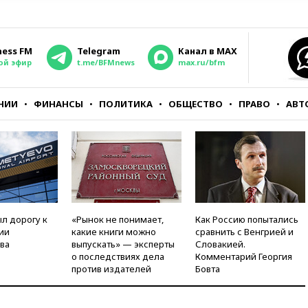
ness FM
Telegram
Канал в MAX
ой эфир
t.me/BFMnews
max.ru/bfm
НИИ
ФИНАНСЫ
ПОЛИТИКА
ОБЩЕСТВО
ПРАВО
АВТ
л дорогу к
«Рынок не понимает,
Как Россию попытались
ии
какие книги можно
сравнить с Венгрией и
ва
выпускать» — эксперты
Словакией.
о последствиях дела
Комментарий Георгия
против издателей
Бовта