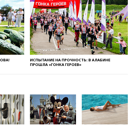
добропольском направлении
вчера, 21:58
Генпрокуратура
признала нежелательным в
РФ американский Human
Rights Foundation
вчера, 21:35
«Аэрофлот»
отменяет часть рейсов в Сочи
и Геленджик
вчера, 21:25
Руслан Терновой
выиграл золото чемпионата
ЛОВА!
ИСПЫТАНИЕ НА ПРОЧНОСТЬ: В АЛАБИНЕ
Европы в прыжках с 10-
ПРОШЛА «ГОНКА ГЕРОЕВ»
метровой вышки
вчера, 21:10
РФ не получала
обращений о прекращении
концессии строительства ж/д
в Армении
вчера, 21:00
В России вновь
обсуждают эксперимент по
онлайн-продаже алкоголя
вчера, 20:45
Матвиенко:
россиянам могут