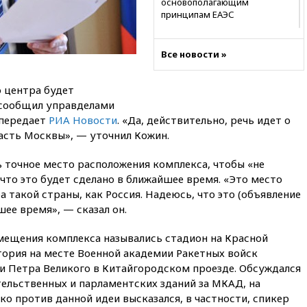
основополагающим
принципам ЕАЭС
09:06
Гендиректора
удмуртской «Ижавиа»
Все новости »
попросили уволиться
08:51
Рубио попросил Лаврова
 центра будет
освободить бывшего
 сообщил управделами
американского морпеха,
осужденного в России
 передает
РИА Новости
. «Да, действительно, речь идет о
часть Москвы», — уточнил Кожин.
08:22
В Екатеринбурге
атакован склад Wildberries
 точное место расположения комплекса, чтобы «не
07:52
В Таиланде ученик
 что это будет сделано в ближайшее время. «Это место
устроил стрельбу в школе:
 такой страны, как Россия. Надеюсь, что это (объявление
есть жертвы
шее время», — сказал он.
07:00
Лесной пожар в 30
километрах от Ванкувера
мещения комплекса назывались стадион на Красной
привел к эвакуации жителей
тория на месте Военной академии Ракетных войск
06:00
Суд обязал Meta
ни Петра Великого в Китайгородском проезде. Обсуждался
выплатить $567 млн по делу о
ельственных и парламентских зданий за МКАД, на
вреде психическому
о против данной идеи высказался, в частности, спикер
здоровью детей