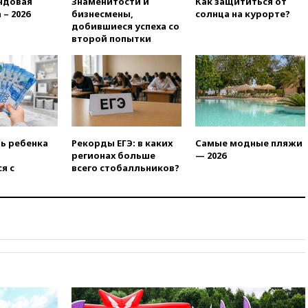
ндовая
Знаменитости и
Как защититься от
признать «Яблоко»
 – 2026
бизнесмены,
солнца на курорте?
нежелательной организацией
добившиеся успеха со
второй попытки
вчера, 23:15
В Смоленске
ребенок и женщина погибли
при падении деревьев во
время урагана
вчера, 22:55
В Москве в
пятницу ожидаются ливни
вчера, 22:35
Винисиус
ть ребенка
Рекорды ЕГЭ: в каких
Самые модные пляжи
продлил контракт с «Реалом»
регионах больше
— 2026
до 2032 года
я с
всего стобалльников?
вчера, 22:28
Отказаться от
российского гражданства
станет значительно дороже
вчера, 22:20
Путин назвал 76-ю
гвардейскую десантно-
штурмовую дивизию
легендарной
вчера, 22:15
Путин заслушал
доклад о ситуации на