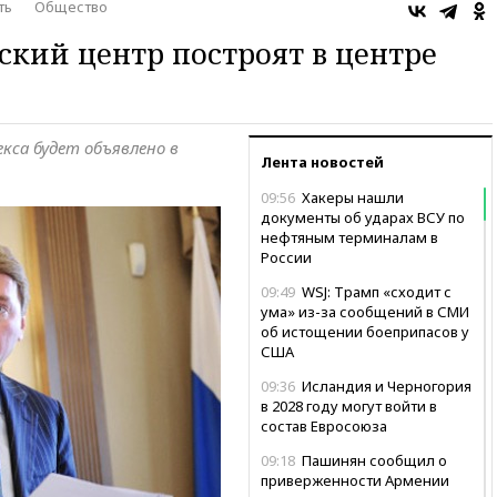
ть
Общество
кий центр построят в центре
кса будет объявлено в
Лента новостей
09:56
Хакеры нашли
документы об ударах ВСУ по
нефтяным терминалам в
России
09:49
WSJ: Трамп «сходит с
ума» из-за сообщений в СМИ
об истощении боеприпасов у
США
09:36
Исландия и Черногория
в 2028 году могут войти в
состав Евросоюза
09:18
Пашинян сообщил о
приверженности Армении