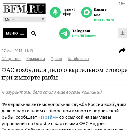
16+
Канал в
прямой
эфир
MAX
Москва
max.ru/bfm
Telegram
МЕНЮ
t.me/BFMnews
27 мая 2013, 11:13
Общество
Компании
Право
Конфликты
ФАС возбудила дело о картельном сговоре
при импорте рыбы
Фигурантами дела стали еще восемь компаний
Федеральная антимонопольная служба России возбудила
дело о картельном сговоре при импорте норвежской
рыбы, сообщает
«Прайм»
со ссылкой на замглавы
управления по борьбе с картелями ФАС Андрея
Тенишева. Собеседник агентства уточнил, что в рамках