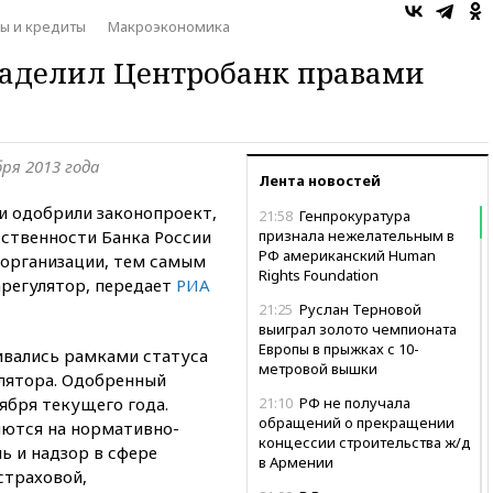
ды и кредиты
Макроэкономика
наделил Центробанк правами
ря 2013 года
Лента новостей
и одобрили законопроект,
21:58
Генпрокуратура
тственности Банка России
признала нежелательным в
РФ американский Human
организации, тем самым
Rights Foundation
арегулятор, передает
РИА
21:25
Руслан Терновой
выиграл золото чемпионата
Европы в прыжках с 10-
ивались рамками статуса
метровой вышки
лятора. Одобренный
тября текущего года.
21:10
РФ не получала
обращений о прекращении
яются на нормативно-
концессии строительства ж/д
ь и надзор в сфере
в Армении
страховой,