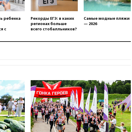
введены ограничения
18:21
Зюганов присоединился
ть ребенка
Рекорды ЕГЭ: в каких
Самые модные пляжи
к критике «Яблока»
регионах больше
— 2026
18:15
Четыре человека
я с
всего стобалльников?
пострадали при атаках ВСУ на
Белгородскую область
18:00
Совет мира выбрал
подрядчика для
строительства военной базы в
Газе
17:50
Миронов призвал снять
«Яблоко» с выборов в Госдуму
17:45
Правительство получит
«золотую акцию» в
управлении аэропортом
Шереметьево
17:35
Шесть человек
пострадали при ударе ВСУ по
автобусу в Запорожской
области