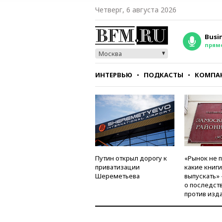
Четверг, 6 августа 2026
Busi
прям
Москва
ИНТЕРВЬЮ
ПОДКАСТЫ
КОМПА
СТИЛЬ
ТЕСТЫ
Путин открыл дорогу к
«Рынок не 
приватизации
какие книг
Шереметьева
выпускать»
о последст
против изд