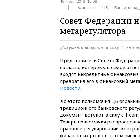
10 июля 2013, 15:08
Финансы
ЦБ
Банки, вкла
Совет Федерации 
мегарегулятора
Документ вступит в силу 1 сентяб
Представители Совета Федераци
согласно которому в сферу отве
входят некредитные финансовые 
превратив его в финансовый мег
Новости
.
До этого полномочия ЦБ огранич
традиционного банковского регу
документ вступит в силу с 1 сен
Теперь полномочия распростран
правовое регулирование, контрол
финансовых рынков, в том числе 