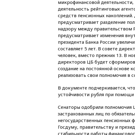
микрофинансовой деятельности, 
деятельность рейтинговых агент
средств пенсионных накоплений.
предусматривает разделение по
надзору между правительством Р
предусматривает изменения внут
президента Банка России увеличи
составляет 5 лет. В совете дирек
человек, вместо прежних 13. В но
директоров ЦБ будет сформирова
создание на постоянной основе к
реализовать свои полномочия в 
В документе подчеркивается, что
устойчивости рубля при помощи 
Сенаторы одобрили полномочия Ц
застрахованных лиц по обязател
негосударственных пенсионных фо
Госдуму, правительству и презид
стабильности работы финансовог