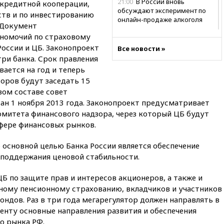
21:00
В России вновь
кредитной кооперации,
обсуждают эксперимент по
ств и по инвестированию
онлайн-продаже алкоголя
 Документ
20:45
Матвиенко: россиянам
лномочий по страховому
могут рекомендовать не
оссии и ЦБ. Законопроект
Все новости »
посещать Армению
ри банка. Срок правления
20:35
ПВО за день сбила еще
вается на год и теперь
281 украинский беспилотник
торов будут заседать 15
над Россией
вом составе совет
н 1 ноября 2013 года. Законопроект предусматривает
20:27
Ямпольская призвала
оптимизировать олимпиады
омитета финансового надзора, через который ЦБ будут
для поступления в вузы
сфере финансовых рынков.
20:15
Минтранс предложил
оплачивать защиту дорог от
 основной целью Банка России является обеспечение
БПЛА из средств на ремонт
поддержания ценовой стабильности.
20:00
Зеленский 8 августа
Б по защите прав и интересов акционеров, а также и
посетит Сербию с
официальным визитом
ьному пенсионному страхованию, вкладчиков и участников
ндов. Раз в три года мегарегулятор должен направлять в
19:58
В Госдуму будет внесен
енту основные направления развития и обеспечения
законопроект об отмене ЕГЭ
о рынка РФ.