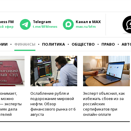
ness FM
Telegram
Канал в MAX
ой эфир
t.me/BFMnews
max.ru/bfm
НИИ
ФИНАНСЫ
ПОЛИТИКА
ОБЩЕСТВО
ПРАВО
АВТ
понимает,
Ослабление рубля и
Эксперт объяснил, как
и можно
подорожание мировой
избежать сбоев из-за
 — эксперты
нефти. Обзор
российских
виях дела
финансового рынка от 6
сертификатов при
ателей
августа
онлайн-оплате