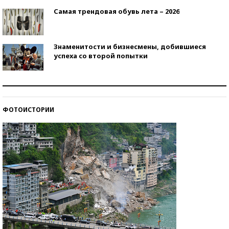
Самая трендовая обувь лета – 2026
Знаменитости и бизнесмены, добившиеся
успеха со второй попытки
Как защититься от солнца на курорте?
ФОТОИСТОРИИ
Кто изобрел средства связи?