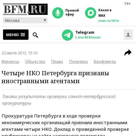
16+
Канал в
прямой
эфир
MAX
Москва
max.ru/bfm
Telegram
МЕНЮ
t.me/BFMnews
22 июля 2013, 15:10
Финансы
Общество
Право
Политика
Конфликты
Четыре НКО Петербурга признаны
иностранными агентами
Таковы результаты проверки санкт-петербургской
прокуратуры
Прокуратура Петербурга в ходе проверки
некоммерческих организаций признала иностранными
агентами четыре НКО. Доклад о проведенной проверке
опубликован на сайте надзорного ведомства.