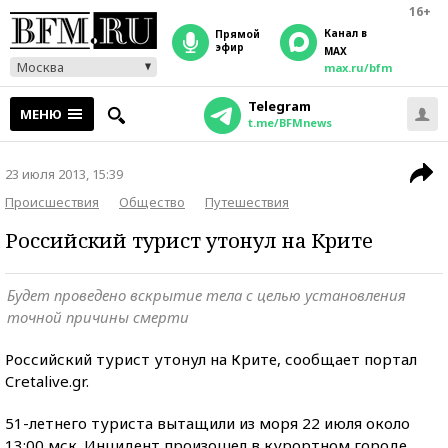
16+
Канал в
прямой
эфир
MAX
Москва
max.ru/bfm
Telegram
МЕНЮ
t.me/BFMnews
23 июля 2013, 15:39
Происшествия
Общество
Путешествия
Российский турист утонул на Крите
Будет проведено вскрытие тела с целью установления
точной причины смерти
Российский турист утонул на Крите, сообщает портал
Cretalive.gr.
51-летнего туриста вытащили из моря 22 июля около
13:00 мск. Инцидент произошел в курортном городе