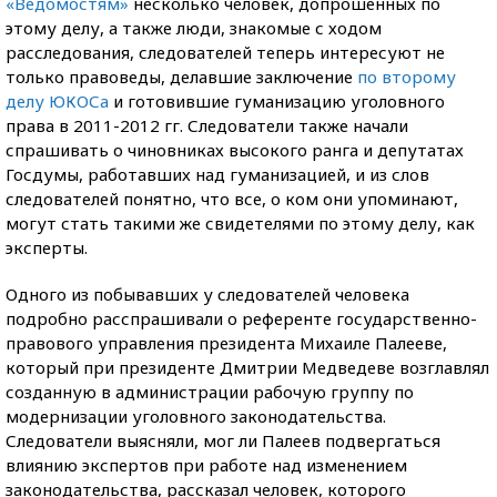
«Ведомостям»
несколько человек, допрошенных по
этому делу, а также люди, знакомые с ходом
расследования, следователей теперь интересуют не
только правоведы, делавшие заключение
по второму
делу ЮКОСа
и готовившие гуманизацию уголовного
права в 2011-2012 гг. Следователи также начали
спрашивать о чиновниках высокого ранга и депутатах
Госдумы, работавших над гуманизацией, и из слов
следователей понятно, что все, о ком они упоминают,
могут стать такими же свидетелями по этому делу, как
эксперты.
Одного из побывавших у следователей человека
подробно расспрашивали о референте государственно-
правового управления президента Михаиле Палееве,
который при президенте Дмитрии Медведеве возглавлял
созданную в администрации рабочую группу по
модернизации уголовного законодательства.
Следователи выясняли, мог ли Палеев подвергаться
влиянию экспертов при работе над изменением
законодательства, рассказал человек, которого