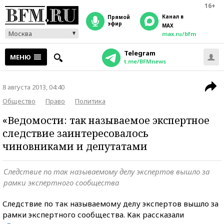
16+
Канал в
прямой
эфир
MAX
Москва
max.ru/bfm
Telegram
МЕНЮ
t.me/BFMnews
8 августа 2013, 04:40
Общество
Право
Политика
«Ведомости: так называемое экспертное
следствие заинтересовалось
чиновниками и депутатами
Следствие по так называемому делу экспертов вышло за
рамки экспертного сообщества
Следствие по так называемому делу экспертов вышло за
рамки экспертного сообщества. Как рассказали