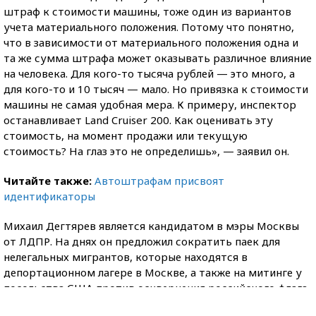
штраф к стоимости машины, тоже один из вариантов
учета материального положения. Потому что понятно,
что в зависимости от материального положения одна и
та же сумма штрафа может оказывать различное влияние
на человека. Для кого-то тысяча рублей — это много, а
для кого-то и 10 тысяч — мало. Но привязка к стоимости
машины не самая удобная мера. К примеру, инспектор
останавливает Land Cruiser 200. Как оценивать эту
стоимость, на момент продажи или текущую
стоимость? На глаз это не определишь», — заявил он.
Читайте также:
Автоштрафам присвоят
идентификаторы
Михаил Дегтярев является кандидатом в мэры Москвы
от ЛДПР. На днях он предложил сократить паек для
нелегальных мигрантов, которые находятся в
депортационном лагере в Москве, а также на митинге у
посольства США против осквернения российского флага
музыкантами Bloodhound Gang, достал из штанов