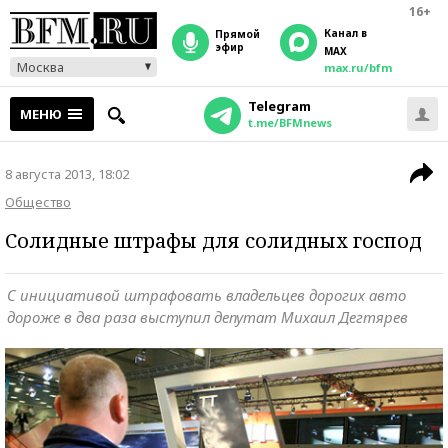
16+
Канал в
прямой
эфир
MAX
Москва
max.ru/bfm
Telegram
МЕНЮ
t.me/BFMnews
8 августа 2013, 18:02
Общество
Солидные штрафы для солидных господ
С инициативой штрафовать владельцев дорогих авто
дороже в два раза выступил депутат Михаил Дегтярев