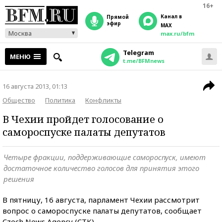
16+
Канал в
прямой
эфир
MAX
Москва
max.ru/bfm
Telegram
МЕНЮ
t.me/BFMnews
16 августа 2013, 01:13
Общество
Политика
Конфликты
В Чехии пройдет голосование о
самороспуске палаты депутатов
Четыре фракции, поддерживающие самороспуск, имеют
достаточное количество голосов для принятия этого
решения
В пятницу, 16 августа, парламент Чехии рассмотрит
вопрос о самороспуске палаты депутатов, сообщает
Czech News Agency (CTK).