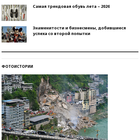
Самая трендовая обувь лета – 2026
Знаменитости и бизнесмены, добившиеся
успеха со второй попытки
Как защититься от солнца на курорте?
ФОТОИСТОРИИ
Кто изобрел средства связи?