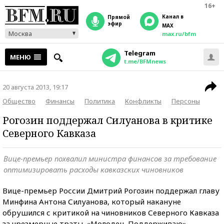
16+
Канал в
прямой
эфир
MAX
Москва
max.ru/bfm
Telegram
МЕНЮ
t.me/BFMnews
20 августа 2013, 19:17
Общество
Финансы
Политика
Конфликты
Персоны
Рогозин поддержал Силуанова в критике
Северного Кавказа
Вице-премьер похвалил министра финансов за требование
оптимизировать расходы кавказских чиновников
Вице-премьер России Дмитрий Рогозин поддержал главу
Минфина Антона Силуанова, который накануне
обрушился с критикой на чиновников Северного Кавказа
за чрезмерные траты. «Молодец. Поддерживаю», —