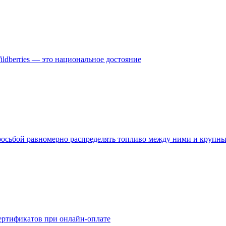
ldberries — это национальное достояние
росьбой равномерно распределять топливо между ними и крупн
сертификатов при онлайн-оплате