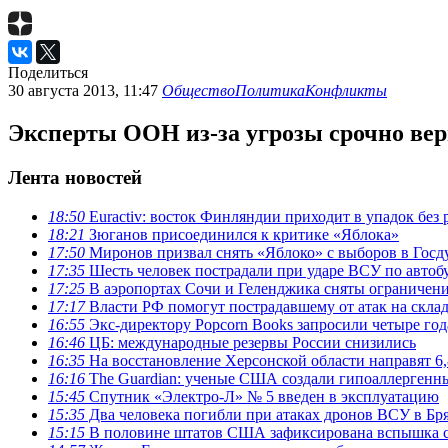
Поделиться
30 августа 2013, 11:47
Общество
Политика
Конфликты
Эксперты ООН из-за угрозы срочно вер
Лента новостей
18:50
Euractiv: восток Финляндии приходит в упадок без
18:21
Зюганов присоединился к критике «Яблока»
17:50
Миронов призвал снять «Яблоко» с выборов в Госд
17:35
Шесть человек пострадали при ударе ВСУ по автоб
17:25
В аэропортах Сочи и Геленджика сняты ограничен
17:17
Власти РФ помогут пострадавшему от атак на склады
16:55
Экс-директору Popcorn Books запросили четыре год
16:46
ЦБ: международные резервы России снизились
16:35
На восстановление Херсонской области направят 6,
16:16
The Guardian: ученые США создали гипоаллергенн
15:45
Спутник «Электро-Л» № 5 введен в эксплуатацию
15:35
Два человека погибли при атаках дронов ВСУ в Бр
15:15
В половине штатов США зафиксирована вспышка с