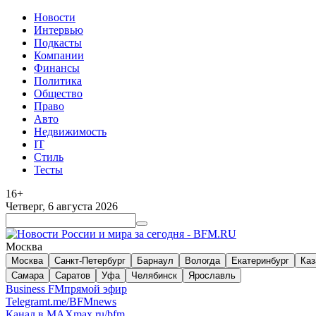
Новости
Интервью
Подкасты
Компании
Финансы
Политика
Общество
Право
Авто
Недвижимость
IT
Стиль
Тесты
16+
Четверг, 6 августа 2026
Москва
Москва
Санкт-Петербург
Барнаул
Вологда
Екатеринбург
Каз
Самара
Саратов
Уфа
Челябинск
Ярославль
Business FM
прямой эфир
Telegram
t.me/BFMnews
Канал в MAX
max.ru/bfm