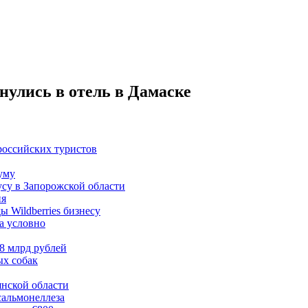
нулись в отель в Дамаске
 российских туристов
уму
усу в Запорожской области
ия
 Wildberries бизнесу
а условно
8 млрд рублей
ых собак
янской области
альмонеллеза