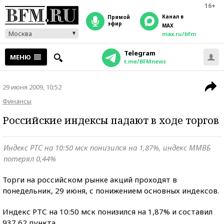
16+
Канал в
прямой
эфир
MAX
Москва
max.ru/bfm
Telegram
МЕНЮ
t.me/BFMnews
29 июня 2009, 10:52
Финансы
Российские индексы падают в ходе торгов
Индекс РТС на 10:50 мск понизился на 1,87%, индекс ММВБ
потерял 0,44%
Торги на российском рынке акций проходят в
понедельник, 29 июня, с понижением основных индексов.
Индекс РТС на 10:50 мск понизился на 1,87% и составил
937,62 пункта.