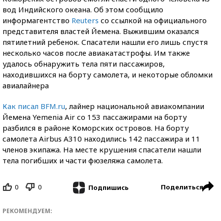
вод Индийского океана. Об этом сообщило
информагентство
Reuters
со ссылкой на официального
представителя властей Йемена. Выжившим оказался
пятилетний ребенок. Спасатели нашли его лишь спустя
несколько часов после авиакатастрофы. Им также
удалось обнаружить тела пяти пассажиров,
находившихся на борту самолета, и некоторые обломки
авиалайнера
Как писал BFM.ru
, лайнер национальной авиакомпании
Йемена Yemenia Air со 153 пассажирами на борту
разбился в районе Коморских островов. На борту
самолета Airbus A310 находились 142 пассажира и 11
членов экипажа. На месте крушения спасатели нашли
тела погибших и части фюзеляжа самолета.
0
0
Поделиться
Подпишись
РЕКОМЕНДУЕМ: