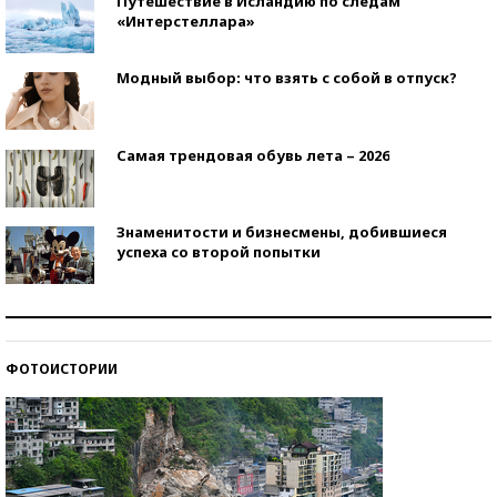
Путешествие в Исландию по следам
«Интерстеллара»
Модный выбор: что взять с собой в отпуск?
Самая трендовая обувь лета – 2026
Знаменитости и бизнесмены, добившиеся
успеха со второй попытки
Как защититься от солнца на курорте?
ФОТОИСТОРИИ
Кто изобрел средства связи?