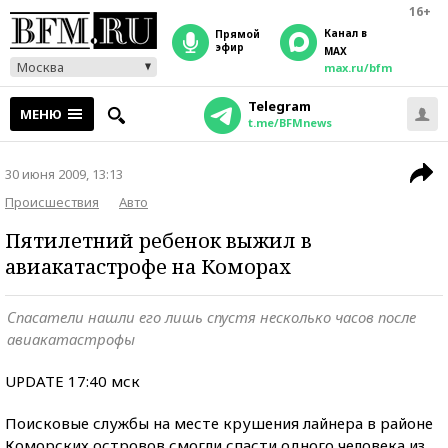
16+
Канал в
прямой
эфир
MAX
Москва
max.ru/bfm
Telegram
МЕНЮ
t.me/BFMnews
30 июня 2009, 13:13
Происшествия
Авто
Пятилетний ребенок выжил в
авиакатастрофе на Коморах
Спасатели нашли его лишь спустя несколько часов после
авиакатастрофы
UPDATE 17:40 мск
Поисковые службы на месте крушения лайнера в районе
Коморских островов смогли спасти одного человека из