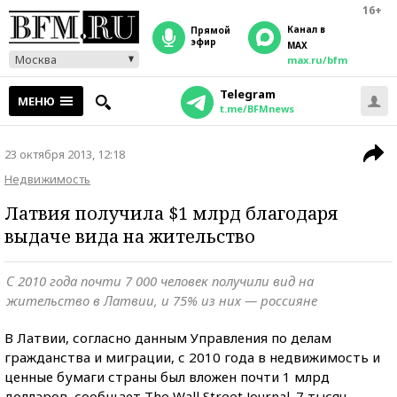
16+
Канал в
прямой
эфир
MAX
Москва
max.ru/bfm
Telegram
МЕНЮ
t.me/BFMnews
23 октября 2013, 12:18
Недвижимость
Латвия получила $1 млрд благодаря
выдаче вида на жительство
С 2010 года почти 7 000 человек получили вид на
жительство в Латвии, и 75% из них — россияне
В Латвии, согласно данным Управления по делам
гражданства и миграции, с 2010 года в недвижимость и
ценные бумаги страны был вложен почти 1 млрд
долларов, сообщает The Wall Street Journal. 7 тысяч