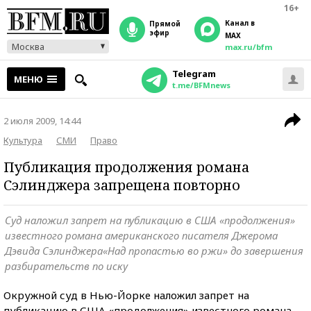
16+
Канал в
прямой
эфир
MAX
Москва
max.ru/bfm
Telegram
МЕНЮ
t.me/BFMnews
2 июля 2009, 14:44
Культура
СМИ
Право
Публикация продолжения романа
Сэлинджера запрещена повторно
Суд наложил запрет на публикацию в США «продолжения»
известного романа американского писателя Джерома
Дэвида Сэлинджера«Над пропастью во ржи» до завершения
разбирательств по иску
Окружной суд в Нью-Йорке наложил запрет на
публикацию в США «продолжения» известного романа