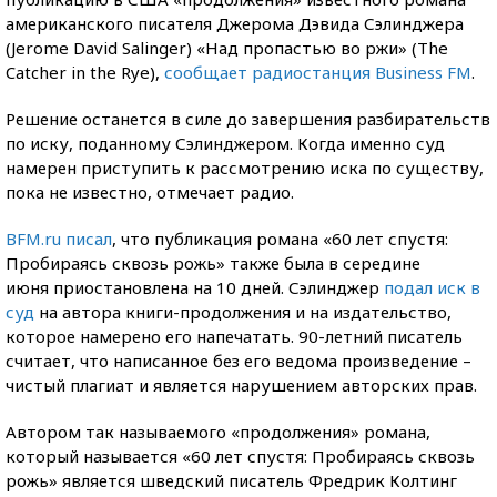
американского писателя Джерома Дэвида Сэлинджера
(Jerome David Salinger) «Над пропастью во ржи» (The
Catcher in the Rye),
сообщает радиостанция Business FM
.
Решение останется в силе до завершения разбирательств
по иску, поданному Сэлинджером. Когда именно суд
намерен приступить к рассмотрению иска по существу,
пока не известно, отмечает радио.
BFM.ru писал
, что публикация романа «60 лет спустя:
Пробираясь сквозь рожь» также была в середине
июня приостановлена на 10 дней. Сэлинджер
подал иск в
суд
на автора книги-продолжения и на издательство,
которое намерено его напечатать. 90-летний писатель
считает, что написанное без его ведома произведение –
чистый плагиат и является нарушением авторских прав.
Автором так называемого «продолжения» романа,
который называется «60 лет спустя: Пробираясь сквозь
рожь» является шведский писатель Фредрик Колтинг