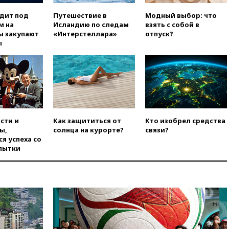
противодроновые лазеры
одит под
Путешествие в
Модный выбор: что
вчера, 15:48
Reuters:
м на
Исландию по следам
взять с собой в
европейский аналог Starlink
ы закупают
«Интерстеллара»
отпуск?
IRIS2 может появиться в 2029
ы
году
вчера, 15:46
«Росатом»
возвращает специалистов в
Иран на АЭС «Бушер»
вчера, 15:15
В Москве
арестованы два руководителя
производителя БПЛА
сти и
Как защититься от
Кто изобрел средства
ы,
солнца на курорте?
связи?
вчера, 14:50
Лионель Месси
я успеха со
прибыл в Росарио на
пытки
похороны своего отца
вчера, 14:14
Китай объявил
высший уровень опасности из-
за приближения тайфуна
вчера, 13:47
Welt am Sonntag:
ЕС нарастил импорт
российского СПГ