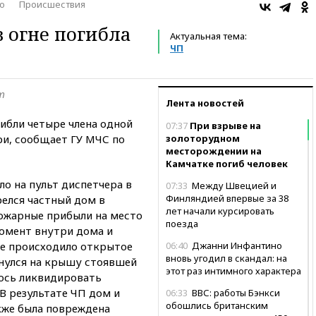
о
Происшествия
в огне погибла
Актуальная тема:
ЧП
т
Лента новостей
ибли четыре члена одной
07:37
При взрыве на
ри, сообщает ГУ МЧС по
золоторудном
месторождении на
Камчатке погиб человек
о на пульт диспетчера в
07:33
Между Швецией и
Финляндией впервые за 38
релся частный дом в
лет начали курсировать
ожарные прибыли на место
поезда
момент внутри дома и
же происходило открытое
06:40
Джанни Инфантино
вновь угодил в скандал: на
инулся на крышу стоявшей
этот раз интимного характера
ось ликвидировать
 В результате ЧП дом и
06:33
ВВС: работы Бэнкси
обошлись британским
кже была повреждена