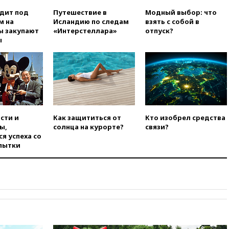
вчера, 21:43
В Москве
одит под
Путешествие в
Модный выбор: что
начались испытания
м на
Исландию по следам
взять с собой в
беспилотного поезда
ы закупают
«Интерстеллара»
отпуск?
«Ласточка»
ы
вчера, 21:12
«Зенит» проиграл
дебютанту РПЛ «Родине» со
счетом 1:2
вчера, 20:44
WSJ: Трамп уже
готов прекратить войну с
Ираном без ядерной сделки
сти и
Как защититься от
Кто изобрел средства
вчера, 20:12
Финляндия не
ы,
солнца на курорте?
связи?
намерена передавать Украине
я успеха со
ракеты для Patriot
пытки
вчера, 19:42
МВД намерено
сократить срок уплаты
автоштрафов для
иностранцев с 60 дней до
суток
вчера, 19:13
Оборонным
компаниям в США поручено