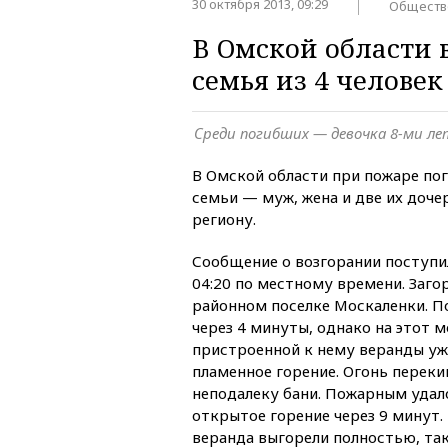
30 октября 2013, 09:29
Обществ
В Омской области 
семья из 4 человек
Среди погибших — девочка 8-ми ле
В Омской области при пожаре пог
семьи — муж, жена и две их доче
региону.
Сообщение о возгорании поступил
04:20 по местному времени. Заго
районном поселке Москаленки. П
через 4 минуты, однако на этот 
пристроенной к нему веранды у
пламенное горение. Огонь перек
неподалеку бани. Пожарным удал
открытое горение через 9 минут.
веранда выгорели полностью, та