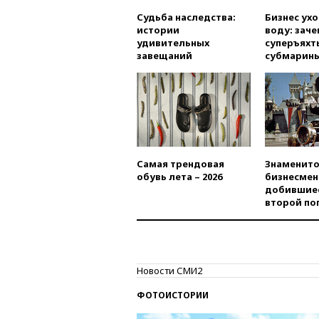
Судьба наследства:
Бизнес ух
истории
воду: заче
удивительных
суперъяхт
завещаний
субмарин
Самая трендовая
Знаменито
обувь лета – 2026
бизнесмен
добившиес
второй по
Новости СМИ2
ФОТОИСТОРИИ