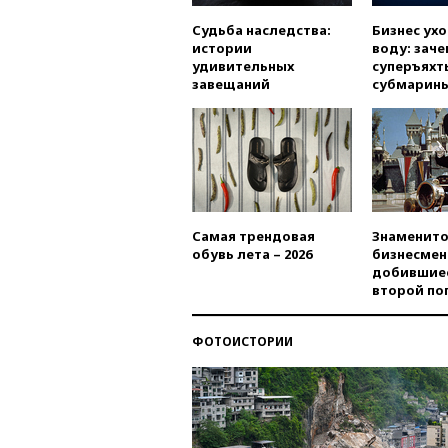
Судьба наследства:
Бизнес ух
истории
воду: заче
удивительных
суперъяхт
завещаний
субмарин
Самая трендовая
Знаменито
обувь лета – 2026
бизнесмен
добившиес
второй по
ФОТОИСТОРИИ