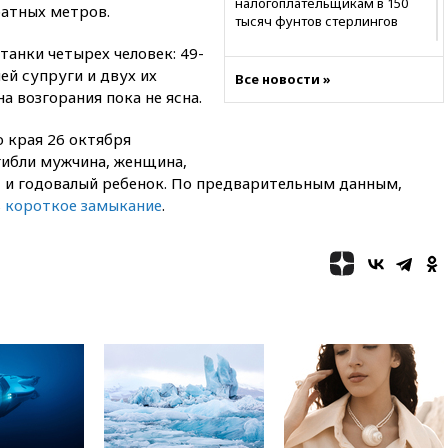
налогоплательщикам в 150
ратных метров.
тысяч фунтов стерлингов
танки четырех человек: 49-
05:37
Почти треть россиян
готовы к покупке квартиры
ней супруги и двух их
Все новости »
вскладчину
на возгорания пока не ясна.
02:38
В Баренцевом море
нашли потопленный в 1942
 края 26 октября
году немецкий транспорт
огибли мужчина, женщина,
ет и годовалый ребенок. По предварительным данным,
01:20
Bloomberg: Пентагон
ь
короткое замыкание
.
просит оборонные компании
увеличить производство
00:33
CNBC: Burger King вышел
на второе место среди сетей
быстрого питания в США
вчера, 23:23
Bloomberg: США
хотят испытать ПРО «Золотой
купол» в этом году
вчера, 22:39
European Aquatics:
у России есть право провести
ЧЕ по водным видам спорта в
2028 году