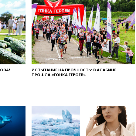
оперативно нарастить
производство вооружений
вчера, 18:54
ТАСС: Украина
лишится половины аграрного
экспорта из-за простоя в
портах Одессы
вчера, 18:18
БПЛА повторно
атаковали Белгород
вчера, 17:42
Израиль отверг
план Совета мира о выводе
войск из сектора Газа
ЛОВА!
ИСПЫТАНИЕ НА ПРОЧНОСТЬ: В АЛАБИНЕ
ПРОШЛА «ГОНКА ГЕРОЕВ»
вчера, 17:13
ТАСС: видео с
Моджтабой Хаменеи,
опубликованное сегодня,
снято давно
вчера, 16:47
Сирия и Россия
договорились о присутствии
российских военных баз в
республике
вчера, 16:16
Bloomberg: США
потратят 400 млн долларов на