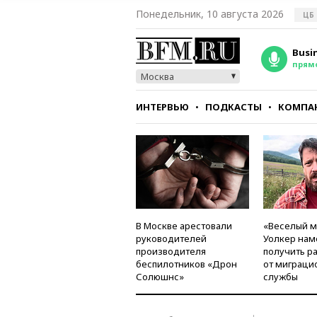
Понедельник, 10 августа 2026
ЦБ
Busi
прям
Москва
ИНТЕРВЬЮ
ПОДКАСТЫ
КОМПА
СТИЛЬ
ТЕСТЫ
В Москве арестовали
«Веселый 
руководителей
Уолкер нам
производителя
получить р
беспилотников «Дрон
от миграци
Солюшнс»
службы