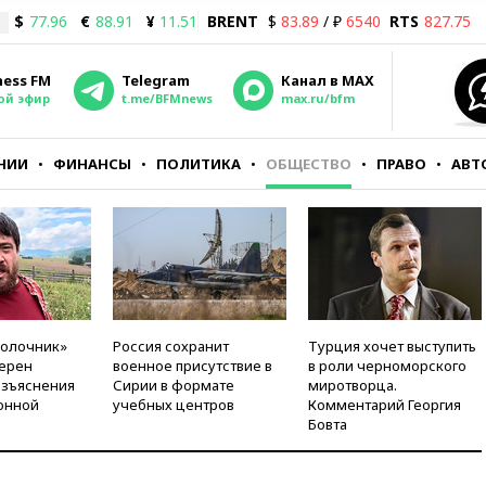
$
77.96
€
88.91
¥
11.51
BRENT
$
83.89
/ ₽
6540
RTS
827.75
ness FM
Telegram
Канал в MAX
ой эфир
t.me/BFMnews
max.ru/bfm
НИИ
ФИНАНСЫ
ПОЛИТИКА
ОБЩЕСТВО
ПРАВО
АВТ
молочник»
Россия сохранит
Турция хочет выступить
ерен
военное присутствие в
в роли черноморского
азъяснения
Сирии в формате
миротворца.
онной
учебных центров
Комментарий Георгия
Бовта