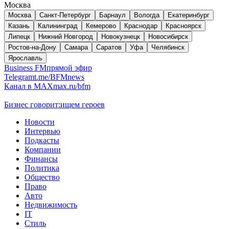
Москва
Москва
Санкт-Петербург
Барнаул
Вологда
Екатеринбург
Казань
Калининград
Кемерово
Краснодар
Красноярск
Липецк
Нижний Новгород
Новокузнецк
Новосибирск
Ростов-на-Дону
Самара
Саратов
Уфа
Челябинск
Ярославль
Business FM
прямой эфир
Telegram
t.me/BFMnews
Канал в MAX
max.ru/bfm
Бизнес говорит:
ищем героев
Новости
Интервью
Подкасты
Компании
Финансы
Политика
Общество
Право
Авто
Недвижимость
IT
Стиль