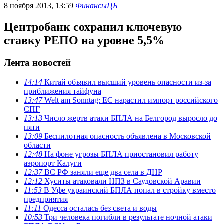
8 ноября 2013, 13:59
Финансы
ЦБ
Центробанк сохранил ключевую
ставку РЕПО на уровне 5,5%
Лента новостей
14:14
Китай объявил высший уровень опасности из-за
приближения тайфуна
13:47
Welt am Sonntag: ЕС нарастил импорт российского
СПГ
13:13
Число жертв атаки БПЛА на Белгород выросло до
пяти
13:09
Беспилотная опасность объявлена в Московской
области
12:48
На фоне угрозы БПЛА приостановил работу
аэропорт Калуги
12:37
ВС РФ заняли еще два села в ДНР
12:12
Хуситы атаковали НПЗ в Саудовской Аравии
11:53
В Уфе украинский БПЛА попал в стройку вместо
предприятия
11:11
Одесса осталась без света и воды
10:53
Три человека погибли в результате ночной атаки