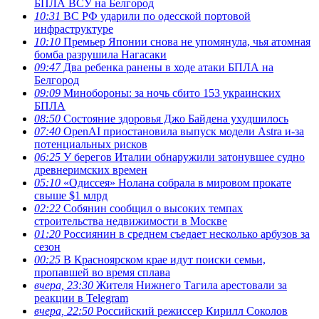
БПЛА ВСУ на Белгород
10:31
ВС РФ ударили по одесской портовой
инфраструктуре
10:10
Премьер Японии снова не упомянула, чья атомная
бомба разрушила Нагасаки
09:47
Два ребенка ранены в ходе атаки БПЛА на
Белгород
09:09
Минобороны: за ночь сбито 153 украинских
БПЛА
08:50
Состояние здоровья Джо Байдена ухудшилось
07:40
OpenAI приостановила выпуск модели Astra и-за
потенциальных рисков
06:25
У берегов Италии обнаружили затонувшее судно
древнеримских времен
05:10
«Одиссея» Нолана собрала в мировом прокате
свыше $1 млрд
02:22
Собянин сообщил о высоких темпах
строительства недвижимости в Москве
01:20
Россиянин в среднем съедает несколько арбузов за
сезон
00:25
В Красноярском крае идут поиски семьи,
пропавшей во время сплава
вчера, 23:30
Жителя Нижнего Тагила арестовали за
реакции в Теlegram
вчера, 22:50
Российский режиссер Кирилл Соколов