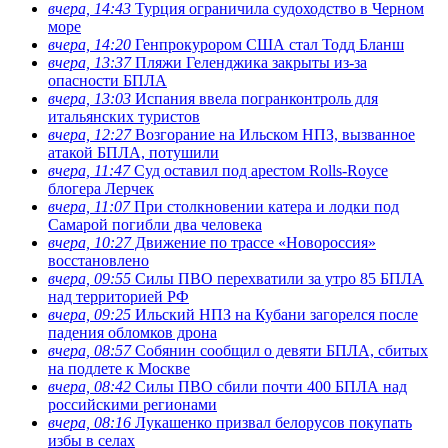
вчера, 14:43
Турция ограничила судоходство в Черном
море
вчера, 14:20
Генпрокурором США стал Тодд Бланш
вчера, 13:37
Пляжи Геленджика закрыты из-за
опасности БПЛА
вчера, 13:03
Испания ввела погранконтроль для
итальянских туристов
вчера, 12:27
Возгорание на Ильском НПЗ, вызванное
атакой БПЛА, потушили
вчера, 11:47
Суд оставил под арестом Rolls-Royce
блогера Лерчек
вчера, 11:07
При столкновении катера и лодки под
Самарой погибли два человека
вчера, 10:27
Движение по трассе «Новороссия»
восстановлено
вчера, 09:55
Силы ПВО перехватили за утро 85 БПЛА
над территорией РФ
вчера, 09:25
Ильский НПЗ на Кубани загорелся после
падения обломков дрона
вчера, 08:57
Собянин сообщил о девяти БПЛА, сбитых
на подлете к Москве
вчера, 08:42
Силы ПВО сбили почти 400 БПЛА над
российскими регионами
вчера, 08:16
Лукашенко призвал белорусов покупать
избы в селах