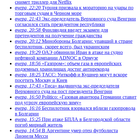
снимет триллер для Netflix
вчера, 22:20
Турция призвала к мораторию на удары по
торговым судам в Черном море
вчера, 21:43
Экс-председатель Верховного суда Венгрии
согласился стать президентом республики
вчера, 20:58
Финляндия введет экзамен для
претендентов на получение гражданства
вчера, 20:12
Минобороны Болгарии: упавший в стране
беспилотник, скорее всего, был украинским
вчера, 19:29
ОАЭ обвинили Иран в атаке на судно
нефтяной компании ADNOC в Ормузе
вчера, 18:56
«Газпром»: объем газа в европейских
подземных хранилищах достиг антирекорда
вчера, 18:25
ТАСС: Уиткофф и Кушнер могут вскоре
посетить Москву и Киев
вчера, 17:43
«Тиса» выдвинула экс-председателя
Верховного суда на пост президента Венгрии
вчера, 16:50
Politico: «Газовая авантюра Германии ставит
под угрозу европейскую зиму»
вчера, 16:16
Беспилотник взорвался вблизи газопровода
в Болгарии
вчера, 15:25
При атаке БПЛА в Белгородской области
погиб мирный житель
вчера, 14:54
В Аргентине умер отец футболиста
Лионеля Месси