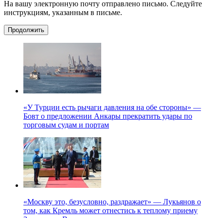
На вашу электронную почту отправлено письмо. Следуйте
инструкциям, указанным в письме.
Продолжить
«У Турции есть рычаги давления на обе стороны» —
Бовт о предложении Анкары прекратить удары по
торговым судам и портам
«Москву это, безусловно, раздражает» — Лукьянов о
том, как Кремль может отнестись к теплому приему