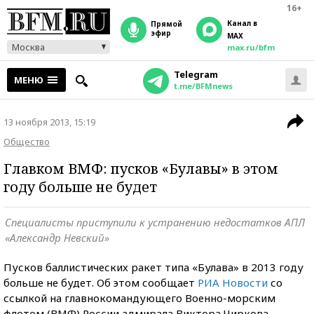
16+
Канал в
прямой
эфир
MAX
Москва
max.ru/bfm
Telegram
МЕНЮ
t.me/BFMnews
13 ноября 2013, 15:19
Общество
Главком ВМФ: пусков «Булавы» в этом
году больше не будет
Специалисты приступили к устранению недостатков АПЛ
«Александр Невский»
Пусков баллистических ракет типа «Булава» в 2013 году
больше не будет. Об этом сообщает
РИА Новости
со
ссылкой на главнокомандующего Военно-морским
флотом (ВМФ) России адмирала Виктора Чиркова.