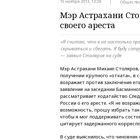
15 ноября 2013, 12:29
Обществ
Мэр Астрахани Сто
своего ареста
«Я считаю, что я не настолько пр
скрываться и сбегать. Я буду сот
— заявил Столяров на суде
Мэр Астрахани Михаил Столяров,
получении крупного «отката», в с
возражает против заключения его
заявление на заседании Басманно
рассматривает ходатайство Сле
России о его аресте. «Я не возраж
возможность, прошу избрать так
чтобы я мог поддерживать состо
цитирует задержанного корреспо
В суде выяснилось, что чиновник