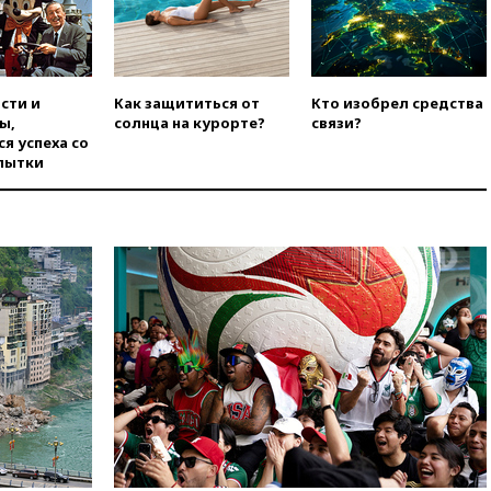
БПЛА попал в стройку вместо
предприятия
вчера, 11:11
Одесса осталась
без света и воды
сти и
Как защититься от
Кто изобрел средства
вчера, 10:53
Три человека
ы,
солнца на курорте?
связи?
погибли в результате ночной
я успеха со
атаки БПЛА ВСУ на Белгород
пытки
вчера, 10:31
ВС РФ ударили по
одесской портовой
инфраструктуре
вчера, 10:10
Премьер Японии
снова не упомянула, чья
атомная бомба разрушила
Нагасаки
вчера, 09:47
Два ребенка
ранены в ходе атаки БПЛА на
Белгород
вчера, 09:09
Минобороны: за
ночь сбито 153 украинских
БПЛА