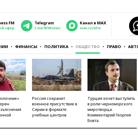
ness FM
Telegram
Канал в MAX
ой эфир
t.me/BFMnews
max.ru/bfm
НИИ
ФИНАНСЫ
ПОЛИТИКА
ОБЩЕСТВО
ПРАВО
АВТ
молочник»
Россия сохранит
Турция хочет выступить
ерен
военное присутствие в
в роли черноморского
азъяснения
Сирии в формате
миротворца.
онной
учебных центров
Комментарий Георгия
Бовта