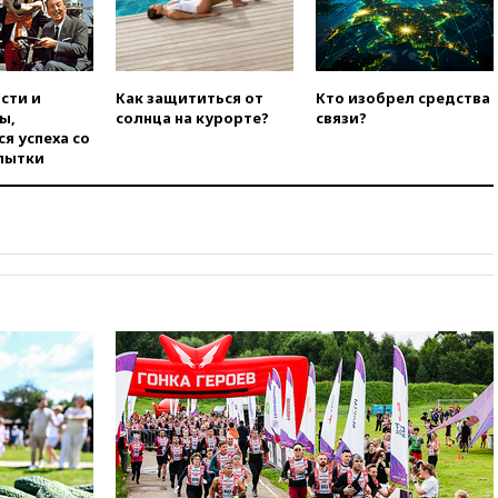
вчера, 16:47
Сирия и Россия
договорились о присутствии
российских военных баз в
республике
сти и
Как защититься от
Кто изобрел средства
вчера, 16:16
Bloomberg: США
ы,
солнца на курорте?
связи?
потратят 400 млн долларов на
я успеха со
противодроновые лазеры
пытки
вчера, 15:48
Reuters:
европейский аналог Starlink
IRIS2 может появиться в 2029
году
вчера, 15:46
«Росатом»
возвращает специалистов в
Иран на АЭС «Бушер»
вчера, 15:15
В Москве
арестованы два руководителя
производителя БПЛА
вчера, 14:50
Лионель Месси
прибыл в Росарио на
похороны своего отца