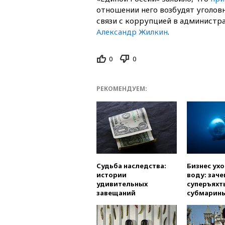
отношении него возбудят уголовн
связи с коррупцией в администр
Александр Жилкин
.
0
0
РЕКОМЕНДУЕМ:
Судьба наследства:
Бизнес ух
истории
воду: заче
удивительных
суперъяхт
завещаний
субмарин