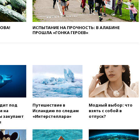
вчера, 14:14
Китай объявил
высший уровень опасности из-
за приближения тайфуна
вчера, 13:47
Welt am Sonntag:
ЛОВА!
ИСПЫТАНИЕ НА ПРОЧНОСТЬ: В АЛАБИНЕ
ЕС нарастил импорт
ПРОШЛА «ГОНКА ГЕРОЕВ»
российского СПГ
вчера, 13:13
Число жертв
атаки БПЛА на Белгород
выросло до пяти
вчера, 13:09
Беспилотная
опасность объявлена в
Московской области
вчера, 12:48
На фоне угрозы
БПЛА приостановил работу
аэропорт Калуги
одит под
Путешествие в
Модный выбор: что
вчера, 12:37
ВС РФ заняли
м на
Исландию по следам
взять с собой в
еще два села в ДНР
ы закупают
«Интерстеллара»
отпуск?
вчера, 12:12
Хуситы атаковали
ы
НПЗ в Саудовской Аравии
вчера, 11:53
В Уфе украинский