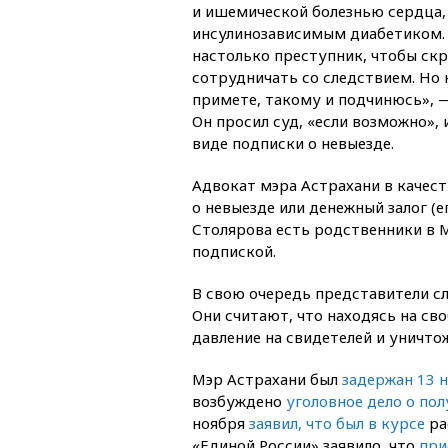
и ишемической болезнью сердца, 
инсулинозависимым диабетиком. «
настолько преступник, чтобы скр
сотрудничать со следствием. Но
примете, такому и подчинюсь», 
Он просил суд, «если возможно»,
виде подписки о невыезде.
Адвокат мэра Астрахани в качест
о невыезде или денежный залог (
Столярова есть родственники в М
подпиской.
В свою очередь представители сл
Они считают, что находясь на св
давление на свидетелей и уничто
Мэр Астрахани был
задержан 13 н
возбуждено
уголовное дело о пол
ноября
заявил, что был в курсе
ра
«Единой России» заявило, что
при