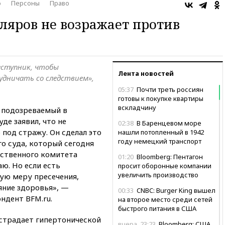
о
Персоны
Право
ляров не возражает против
еступник, чтобы
Лента новостей
рудничать со следствием»,
05:37
Почти треть россиян
готовы к покупке квартиры
вскладчину
 подозреваемый в
уде заявил, что не
02:38
В Баренцевом море
 под стражу. Он сделал это
нашли потопленный в 1942
году немецкий транспорт
го суда, который сегодня
дственного комитета
01:20
Bloomberg: Пентагон
аю. Но если есть
просит оборонные компании
увеличить производство
ую меру пресечения,
яние здоровья», —
00:33
CNBC: Burger King вышел
ндент BFM.ru.
на второе место среди сетей
быстрого питания в США
 страдает гипертонической
вчера, 23:23
Bloomberg: США