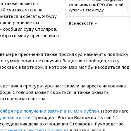
а также является
хотят испытать ПРО «Золотой
Я считаю, что я не
купол» в этом году
ываться и сбегать. Я буду
вчера, 22:39
European Aquatics:
 какое решение вы
Все новости »
у России есть право провести
— сообщил суду Столяров.
ЧЕ по водным видам спорта в
2028 году
 избрать меру пресечения в
вчера, 21:43
В Москве
начались испытания
ве мере пресечения также просил суд назначить подписку
беспилотного поезда
«Ласточка»
его сумму юрист не озвучил). Защитник сообщил, что у
оскве с квартирой, в которой мэр мог бы находиться под
вчера, 21:12
«Зенит» проиграл
дебютанту РПЛ «Родине» со
счетом 1:2
едствия и прокуратуры настаивали на аресте чиновника.
вчера, 20:44
WSJ: Трамп уже
ободе, Столяров может скрыться, а также оказать
готов прекратить войну с
жить доказательства.
Ираном без ядерной сделки
вчера, 20:12
Финляндия не
оября при получении взятки в 10 млн рублей
. Против него
намерена передавать Украине
учении взятки
. Президент России Владимир Путин 14
ракеты для Patriot
сследования дела в отношении Столярова. Руководство
вчера, 19:42
МВД намерено
остановит членство Столярова
в партии, если в