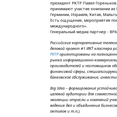
президент РКТР Павел Гореньков. 
принимают участие компании из 
Германии, Израиля, Китая, Мальт
Есть ощущение, мероприятия пос
международного».
Генеральный медиа партнер - BF
Российские корпоративные телек
деловой проект #1 ИКТ кластера р
РКТР
ориентированы на полноценны
рынка информационно-коммуникаци
производителей и поставщиков обо
финансовой сферы, специализирующ
банковское обслуживание, инвести
Big Idea – формирование устойчив
целевой аудитории для совместно
эволюции отрасли и компаний-учас
ведения дел и объединения бизнесо
активов и т.п.).