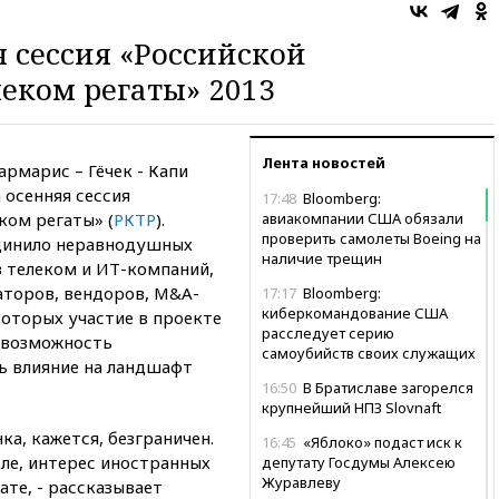
я сессия «Российской
еком регаты» 2013
Лента новостей
рмарис – Гёчек - Капи
 осенняя сессия
17:48
Bloomberg:
ком регаты» (
РКТР
).
авиакомпании США обязали
проверить самолеты Boeing на
динило неравнодушных
наличие трещин
 телеком и ИТ-компаний,
аторов, вендоров, M&A-
17:17
Bloomberg:
киберкомандование США
которых участие в проекте
расследует серию
и возможность
самоубийств своих служащих
ь влияние на ландшафт
16:50
В Братиславе загорелся
крупнейший НПЗ Slovnaft
а, кажется, безграничен.
16:45
«Яблоко» подаст иск к
сле, интерес иностранных
депутату Госдумы Алексею
Журавлеву
ате, - рассказывает