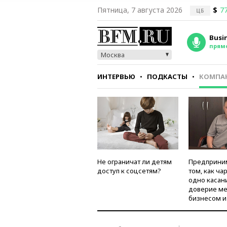
Пятница, 7 августа 2026
$
77
ЦБ
Busi
прям
Москва
ИНТЕРВЬЮ
ПОДКАСТЫ
КОМПА
СТИЛЬ
ТЕСТЫ
Не ограничат ли детям
Предприни
доступ к соцсетям?
том, как ча
одно касан
доверие м
бизнесом и