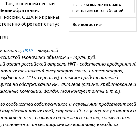
– Так, в осенней сессии
16:35
Мельникова и еще
Великобритании,
шесть гимнастов сборной
России не получили визы на
ы, России, США и Украины.
ЧЕ
тепенно обретает статус
Все новости »
16:16
Движение по
Крымскому мосту
M.RU
перекрывали второй раз за
день
ом регаты,
РКТР
– парусный
оссийской экономики объемом 3+ трлн. руб.
16:00
Создатели пирамиды
АФК «Наследие» получили от
й охват российской отрасли ИКТ - собственно предприятий
шести до 12 лет колонии
онных технологий (операторов связи, интеграторов,
рудования, ПО и сервисов), а также представителей
15:45
Верховный суд 10
августа рассмотрит иск о
ихся на обслуживании ИКТ активов (лизинг, кредитование и
снятии «Яблока» с выборов
ционные компании, фонды, M&A консультанты и т.п.).
15:35
Четыре человека
ого сообщества собственников и первых лиц представителей
пострадали при пожаре на
складе с красками в Брянске
й выработки новых идей, стратегий и сценариев развития и
тников (в т.ч., создания отраслевых союзов, совместного
15:15
«Аэрофлот» с 1 октября
в, привлечения инвестиционного капитала, выхода из
возобновит ежедневные
рейсы в Абу-Даби