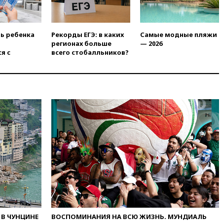
признала свою вину
10:41
Пашинян: Армения
понимает невозможность
ть ребенка
Рекорды ЕГЭ: в каких
Самые модные пляжи
одновременного членства в
регионах больше
— 2026
ЕС и ЕАЭС
я с
всего стобалльников?
10:21
ФСБ задержала более
20 сотрудников пунктов
обмена криптовалюты в
«Москве-Сити»
10:13
Минтранс предлагает
тратить средства дорожных
фондов на защиту трасс от
БПЛА
09:56
Хакеры нашли
документы об ударах ВСУ по
нефтяным терминалам в
России
09:49
WSJ: Трамп «сходит с
ума» из-за сообщений в СМИ
об истощении боеприпасов у
США
В ЧУНЦИНЕ
ВОСПОМИНАНИЯ НА ВСЮ ЖИЗНЬ. МУНДИАЛЬ