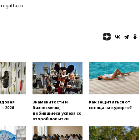
одобрили скандальный
regatta.ru
законопроект о частной
собственности
13:36
ABC News: запасы
вооружений США достигли
крайне низкого уровня
13:16
«Родина» просит
Верховный суд снять «Яблоко»
с выборов
13:11
Путин обсудил с
президентом ОАЭ ситуацию в
Персидском заливе и на
Украине
13:09
Суд обязал москвичку
выселить из квартиры
ндовая
Знаменитости и
Как защититься от
крокодила, лису и других
 – 2026
бизнесмены,
солнца на курорте?
животных
добившиеся успеха со
второй попытки
12:51
Россия планирует
запустить групповые
безвизовые турпоездки для
Вьетнама