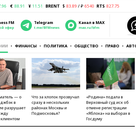
.96
€
88.91
¥
11.51
BRENT
$
83.89
/ ₽
6540
RTS
827.75
ness FM
Telegram
Канал в MAX
ой эфир
t.me/BFMnews
max.ru/bfm
НИИ
ФИНАНСЫ
ПОЛИТИКА
ОБЩЕСТВО
ПРАВО
АВТ
матель — о
Что за хлопок прозвучал
«Родина» подала в
рджбэк в
сразу в нескольких
Верховный суд иск об
ие разрушает
районах Москвы и
отмене регистрации
ежду
Подмосковья?
«Яблока» на выборах в
 клиентом
Госдуму