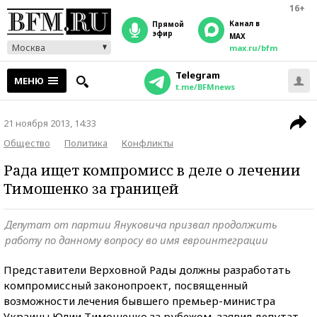
16+
Канал в
прямой
эфир
MAX
Москва
max.ru/bfm
Telegram
МЕНЮ
t.me/BFMnews
21 ноября 2013, 14:33
Общество
Политика
Конфликты
Рада ищет компромисс в деле о лечении
Тимошенко за границей
Депутат от партии Януковича призвал продолжить
работу по данному вопросу во имя евроинтеграции
Представители Верховной Рады должны разработать
компромиссный законопроект, посвященный
возможности лечения бывшего премьер-министра
Украины Юлии Тимошенко за рубежом, заявил депутат