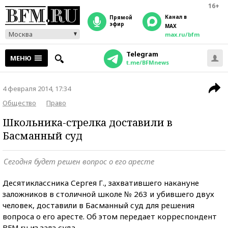
16+
Канал в
прямой
эфир
MAX
Москва
max.ru/bfm
Telegram
МЕНЮ
t.me/BFMnews
4 февраля 2014, 17:34
Общество
Право
Школьника-стрелка доставили в
Басманный суд
Сегодня будет решен вопрос о его аресте
Десятиклассника Сергея Г., захватившего накануне
заложников в столичной школе № 263 и убившего двух
человек, доставили в Басманный суд для решения
вопроса о его аресте. Об этом передает корреспондент
BFM.ru из зала суда.