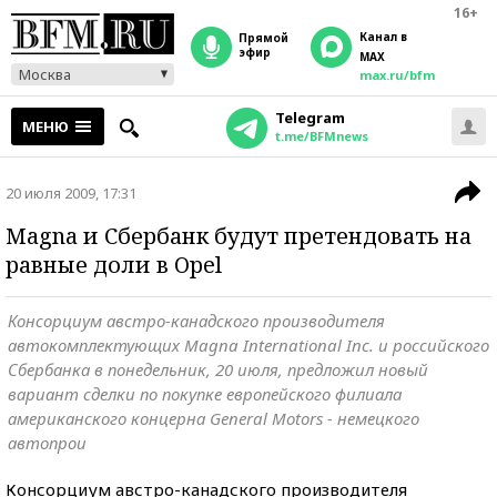
16+
Канал в
прямой
эфир
MAX
Москва
max.ru/bfm
Telegram
МЕНЮ
t.me/BFMnews
20 июля 2009, 17:31
Magna и Сбербанк будут претендовать на
равные доли в Opel
Консорциум австро-канадского производителя
автокомплектующих Magna International Inc. и российского
Сбербанка в понедельник, 20 июля, предложил новый
вариант сделки по покупке европейского филиала
американского концерна General Motors - немецкого
автопрои
Консорциум австро-канадского производителя