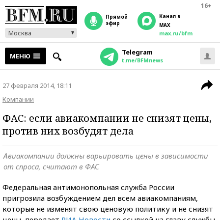
16+
Канал в
прямой
эфир
MAX
Москва
max.ru/bfm
Telegram
МЕНЮ
t.me/BFMnews
27 февраля 2014, 18:11
Компании
ФАС: если авиакомпании не снизят цены,
против них возбудят дела
Авиакомпании должны варьировать цены в зависимости
от спроса, считают в ФАС
Федеральная антимонопольная служба России
пригрозила возбуждением дел всем авиакомпаниям,
которые не изменят свою ценовую политику и не снизят
цены, передает
РИА Новости
со ссылкой на главу службы