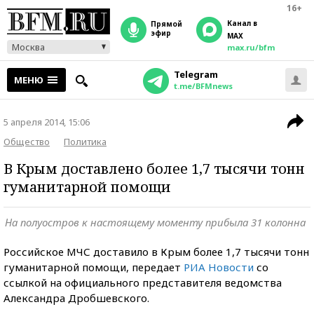
16+
Канал в
прямой
эфир
MAX
Москва
max.ru/bfm
Telegram
МЕНЮ
t.me/BFMnews
5 апреля 2014, 15:06
Общество
Политика
В Крым доставлено более 1,7 тысячи тонн
гуманитарной помощи
На полуостров к настоящему моменту прибыла 31 колонна
Российское МЧС доставило в Крым более 1,7 тысячи тонн
гуманитарной помощи, передает
РИА Новости
со
ссылкой на официального представителя ведомства
Александра Дробшевского.