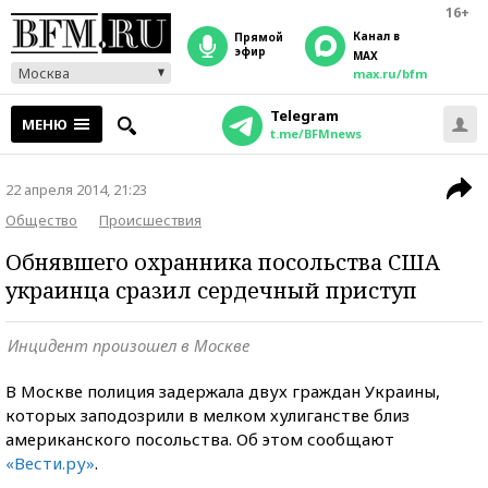
16+
Канал в
прямой
эфир
MAX
Москва
max.ru/bfm
Telegram
МЕНЮ
t.me/BFMnews
22 апреля 2014, 21:23
Общество
Происшествия
Обнявшего охранника посольства США
украинца сразил сердечный приступ
Инцидент произошел в Москве
В Москве полиция задержала двух граждан Украины,
которых заподозрили в мелком хулиганстве близ
американского посольства. Об этом сообщают
«Вести.ру»
.