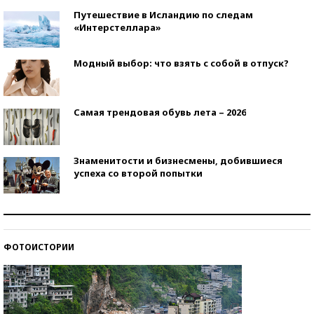
Путешествие в Исландию по следам
«Интерстеллара»
Модный выбор: что взять с собой в отпуск?
Самая трендовая обувь лета – 2026
Знаменитости и бизнесмены, добившиеся
успеха со второй попытки
Как защититься от солнца на курорте?
ФОТОИСТОРИИ
Кто изобрел средства связи?