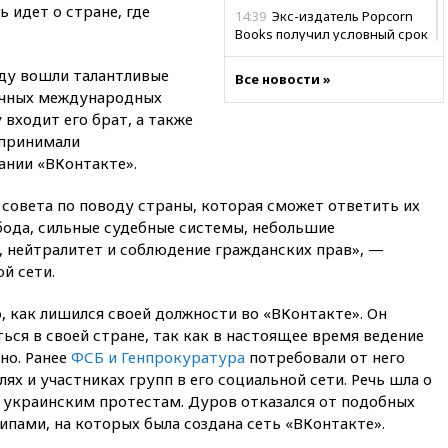
ь идет о стране, где
14:39
Экс-издатель Popcorn
Books получил условный срок
по делу о пропаганде ЛГБТ
нду вошли талантливые
Все новости »
14:34
Минпромторг не
ичных международных
намерен сокращать перечень
 входит его брат, а также
товаров для параллельного
импорта
 принимали
ании «ВКонтакте».
14:14
Роспотребнадзор
одобрил открытие сезона на
 совета по поводу страны, которая сможет ответить их
105 пляжах в Анапе
бода, сильные судебные системы, небольшие
14:09
Глава Тувы включил
, нейтралитет и соблюдение гражданских прав», —
сенатора Нарусову в список
й сети.
кандидатов в Совфед
13:57
Wildberries запустит
, как лишился своей должности во «ВКонтакте». Он
программу по открытию
ься в своей стране, так как в настоящее время ведение
партнерских хабов
но. Ранее
ФСБ и Генпрокуратура
потребовали от него
13:53
Сенаторы Аргентины
х и участниках групп в его социальной сети. Речь шла о
одобрили скандальный
 украинским протестам. Дуров отказался от подобных
законопроект о частной
пами, на которых была создана сеть «ВКонтакте».
собственности