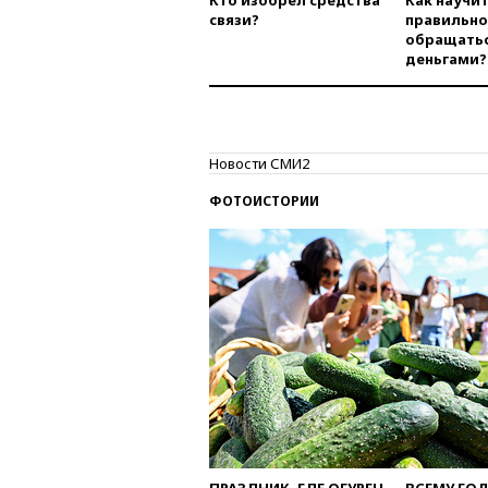
Кто изобрел средства
Как научи
связи?
правильно
обращатьс
деньгами?
Новости СМИ2
ФОТОИСТОРИИ