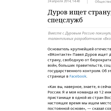
24 апреля 2014, 14:40
Обществ
Дуров ищет страну
спецслужб
Вместе с Дуровым Россию покинули
талантливых разработчиков «Вк
Основатель крупнейшей отечеств
«ВКонтакте» Павел Дуров ищет д
страну, свободную от бюрократи
войн, больших правительств, соц
государственного контроля. Об эт
странице в
Facebook
.
«Как вы, наверное, знаете, я сей
России. Я и моя команда из 12 и
пристанище в одной из стран Вос
настоящее время мы ищем место,
постоянной основе», — сказал со