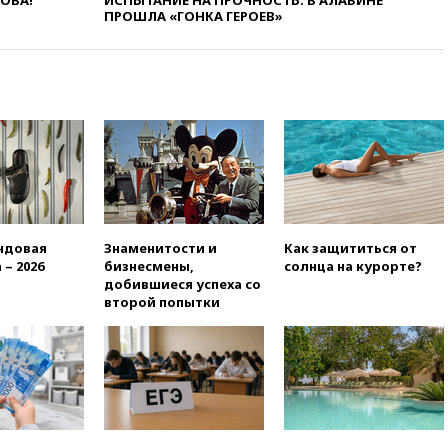
ЛОВА!
ИСПЫТАНИЕ НА ПРОЧНОСТЬ: В АЛАБИНЕ
«Госуслугах»
ПРОШЛА «ГОНКА ГЕРОЕВ»
11:22
При стрельбе в школе в
Таиланде погибли пять
человек
11:19
Россия рассчитывает
заключить безвизовые
соглашения с Индонезией и
Малайзией
11:04
«Ведомости»: на партию
«Яблоко» ополчились
конкуренты
ндовая
Знаменитости и
Как защититься от
10:59
Торговые центры и кафе
 – 2026
бизнесмены,
солнца на курорте?
в России могут обязать
добившиеся успеха со
раздавать питьевую воду
второй попытки
бесплатно
10:41
Бывшая глава брокера
Mind Money Юлия Хандошко
признала свою вину
10:41
Пашинян: Армения
понимает невозможность
одновременного членства в