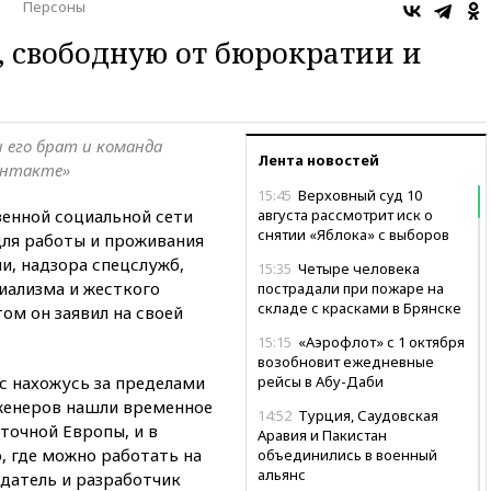
о
Персоны
, свободную от бюрократии и
 его брат и команда
Лента новостей
онтакте»
15:45
Верховный суд 10
енной социальной сети
августа рассмотрит иск о
снятии «Яблока» с выборов
ля работы и проживания
и, надзора спецслужб,
15:35
Четыре человека
иализма и жесткого
пострадали при пожаре на
складе с красками в Брянске
ом он заявил на своей
15:15
«Аэрофлот» с 1 октября
возобновит ежедневные
час нахожусь за пределами
рейсы в Абу-Даби
нженеров нашли временное
14:52
Турция, Саудовская
точной Европы, и в
Аравия и Пакистан
 где можно работать на
объединились в военный
альянс
здатель и разработчик