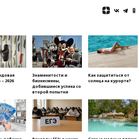
13:36
ABC News: запасы
вооружений США достигли
крайне низкого уровня
13:16
«Родина» просит
Верховный суд снять «Яблоко»
с выборов
13:11
Путин обсудил с
президентом ОАЭ ситуацию в
Персидском заливе и на
Украине
13:09
Суд обязал москвичку
ндовая
Знаменитости и
Как защититься от
выселить из квартиры
 – 2026
бизнесмены,
солнца на курорте?
крокодила, лису и других
добившиеся успеха со
животных
второй попытки
12:51
Россия планирует
запустить групповые
безвизовые турпоездки для
Вьетнама
12:36
Экспорт растворимого
кофе из России достиг
рекордных показателей