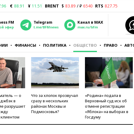
.96
€
88.91
¥
11.51
BRENT
$
83.89
/ ₽
6540
RTS
827.75
ness FM
Telegram
Канал в MAX
ой эфир
t.me/BFMnews
max.ru/bfm
НИИ
ФИНАНСЫ
ПОЛИТИКА
ОБЩЕСТВО
ПРАВО
АВТ
матель — о
Что за хлопок прозвучал
«Родина» подала в
рджбэк в
сразу в нескольких
Верховный суд иск об
ие разрушает
районах Москвы и
отмене регистрации
ежду
Подмосковья?
«Яблока» на выборах в
 клиентом
Госдуму