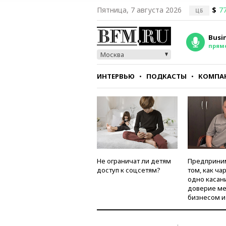
Пятница, 7 августа 2026
$
77
ЦБ
Busi
прям
Москва
ИНТЕРВЬЮ
ПОДКАСТЫ
КОМПА
СТИЛЬ
ТЕСТЫ
Не ограничат ли детям
Предприни
доступ к соцсетям?
том, как ча
одно касан
доверие м
бизнесом и