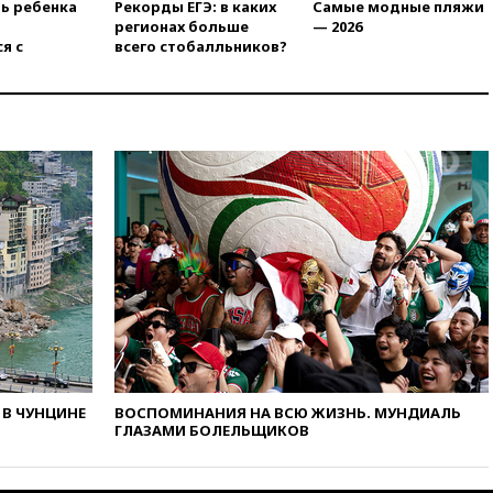
ть ребенка
Рекорды ЕГЭ: в каких
Самые модные пляжи
ЕС и ЕАЭС
регионах больше
— 2026
я с
всего стобалльников?
10:21
ФСБ задержала более
20 сотрудников пунктов
обмена криптовалюты в
«Москве-Сити»
10:13
Минтранс предлагает
тратить средства дорожных
фондов на защиту трасс от
БПЛА
09:56
Хакеры нашли
документы об ударах ВСУ по
нефтяным терминалам в
России
09:49
WSJ: Трамп «сходит с
ума» из-за сообщений в СМИ
об истощении боеприпасов у
США
В ЧУНЦИНЕ
ВОСПОМИНАНИЯ НА ВСЮ ЖИЗНЬ. МУНДИАЛЬ
09:36
Исландия и Черногория
ГЛАЗАМИ БОЛЕЛЬЩИКОВ
в 2028 году могут войти в
состав Евросоюза