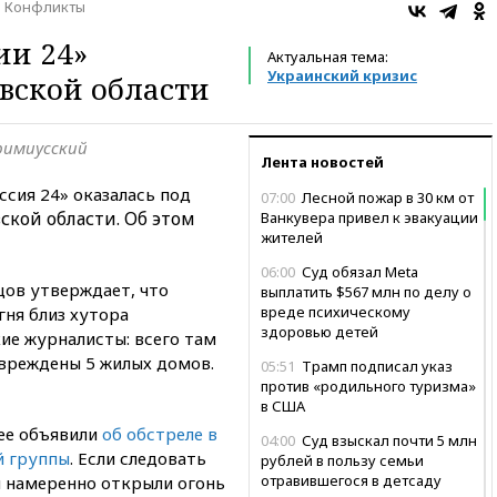
Конфликты
ии 24»
Актуальная тема:
Украинский кризис
овской области
римиусский
Лента новостей
ссия 24» оказалась под
07:00
Лесной пожар в 30 км от
ской области. Об этом
Ванкувера привел к эвакуации
жителей
06:00
Суд обязал Meta
ов утверждает, что
выплатить $567 млн по делу о
вреде психическому
гня близ хутора
здоровью детей
ие журналисты: всего там
овреждены 5 жилых домов.
05:51
Трамп подписал указ
против «родильного туризма»
в США
ее объявили
об обстреле в
04:00
Суд взыскал почти 5 млн
й группы
. Если следовать
рублей в пользу семьи
отравившегося в детсаду
 намеренно открыли огонь