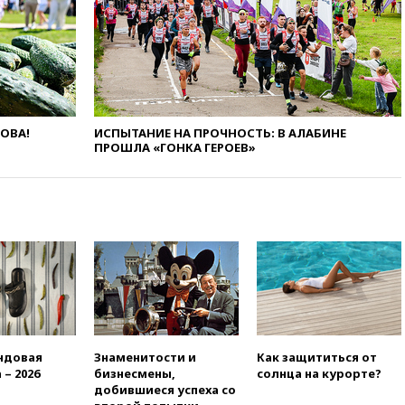
и Геленджик
вчера, 21:25
Руслан Терновой
выиграл золото чемпионата
Европы в прыжках с 10-
метровой вышки
вчера, 21:10
РФ не получала
ЛОВА!
ИСПЫТАНИЕ НА ПРОЧНОСТЬ: В АЛАБИНЕ
обращений о прекращении
ПРОШЛА «ГОНКА ГЕРОЕВ»
концессии строительства ж/д
в Армении
вчера, 21:00
В России вновь
обсуждают эксперимент по
онлайн-продаже алкоголя
вчера, 20:45
Матвиенко:
россиянам могут
рекомендовать не посещать
Армению
вчера, 20:35
ПВО за день
сбила еще 281 украинский
ндовая
Знаменитости и
Как защититься от
беспилотник над Россией
 – 2026
бизнесмены,
солнца на курорте?
добившиеся успеха со
вчера, 20:27
Ямпольская