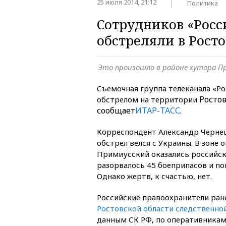
25 июля 2014, 21:12
Политика
Сотрудников «Росс
обстреляли в Рост
Это произошло в районе хутора П
Съемочная группа телеканала «Ро
Ростов
обстрелом на территории
сообщает
ИТАР-ТАСС
.
Корреспондент Александр Чернец
обстрел велся с Украины. В зоне о
Примиусский оказались российск
разорвалось 45 боеприпасов и п
Однако жертв, к счастью, нет.
Российские правоохранители ран
Ростовской области следственно
данным СК РФ, по оперативникам