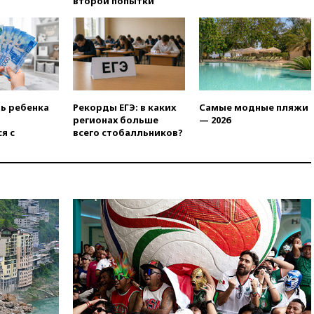
второй попытки
призвала оптимизировать
олимпиады для поступления в
вузы
вчера, 20:15
Минтранс
предложил оплачивать
защиту дорог от БПЛА из
средств на ремонт
ть ребенка
Рекорды ЕГЭ: в каких
Самые модные пляжи
вчера, 20:00
Зеленский 8
регионах больше
— 2026
августа посетит Сербию с
я с
всего стобалльников?
официальным визитом
вчера, 19:58
В Госдуму будет
внесен законопроект об
отмене ЕГЭ
вчера, 19:50
Аэропорты Сочи и
Ярославля приостановили
работу
вчера, 19:35
WP: Трамп
призвал доноров-
республиканцев поддержать
Вэнса на выборах 2028 года
вчера, 19:20
Число ломбардов