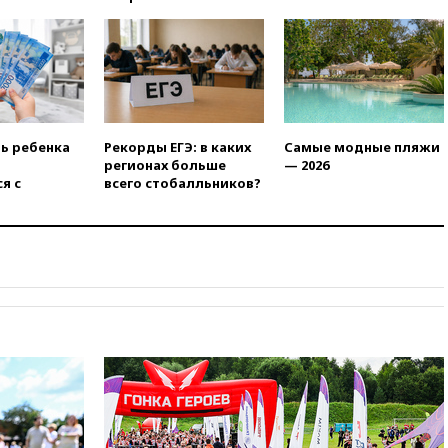
вчера, 22:55
В Москве в
пятницу ожидаются ливни
вчера, 22:35
Винисиус
продлил контракт с «Реалом»
до 2032 года
вчера, 22:28
Отказаться от
российского гражданства
ть ребенка
Рекорды ЕГЭ: в каких
Самые модные пляжи
станет значительно дороже
регионах больше
— 2026
я с
всего стобалльников?
вчера, 22:20
Путин назвал 76-ю
гвардейскую десантно-
штурмовую дивизию
легендарной
вчера, 22:15
Путин заслушал
доклад о ситуации на
добропольском направлении
вчера, 21:58
Генпрокуратура
признала нежелательным в
РФ американский Human
Rights Foundation
вчера, 21:35
«Аэрофлот»
отменяет часть рейсов в Сочи