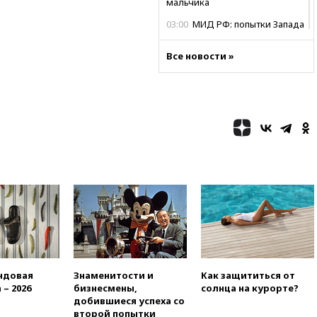
мальчика
03:00
МИД РФ: попытки Запада
рассорить Россию и Казахстан
обречены на провал
Все новости »
02:00
Ни один водоем Англии
не соответствует нормам
химической безопасности
01:00
Трамп: США сами
нуждаются в дальнобойных
ракетах и системах Patriot
00:01
Трамп заявил о
необходимости пополнения
арсенала США
вчера, 23:28
Слуцкий призвал
признать «Яблоко»
нежелательной организацией
вчера, 23:15
В Смоленске
ребенок и женщина погибли
ндовая
Знаменитости и
Как защититься от
при падении деревьев во
 – 2026
бизнесмены,
солнца на курорте?
время урагана
добившиеся успеха со
второй попытки