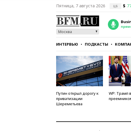
Пятница, 7 августа 2026
$
77
ЦБ
Busi
прям
Москва
ИНТЕРВЬЮ
ПОДКАСТЫ
КОМПА
СТИЛЬ
ТЕСТЫ
Путин открыл дорогу к
WP: Трамп 
приватизации
преемнико
Шереметьева