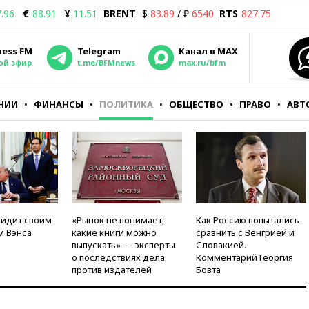
.96
€
88.91
¥
11.51
BRENT
$
83.89
/ ₽
6540
RTS
827.75
ness FM
Telegram
Канал в MAX
ой эфир
t.me/BFMnews
max.ru/bfm
НИИ
ФИНАНСЫ
ПОЛИТИКА
ОБЩЕСТВО
ПРАВО
АВТ
видит своим
«Рынок не понимает,
Как Россию попытались
м Вэнса
какие книги можно
сравнить с Венгрией и
выпускать» — эксперты
Словакией.
о последствиях дела
Комментарий Георгия
против издателей
Бовта