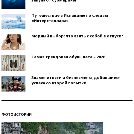
Путешествие в Исландию по следам
«Интерстеллара»
Модный выбор: что взять с собой в отпуск?
Самая трендовая обувь лета – 2026
Знаменитости и бизнесмены, добившиеся
успеха со второй попытки
Как защититься от солнца на курорте?
ФОТОИСТОРИИ
Кто изобрел средства связи?