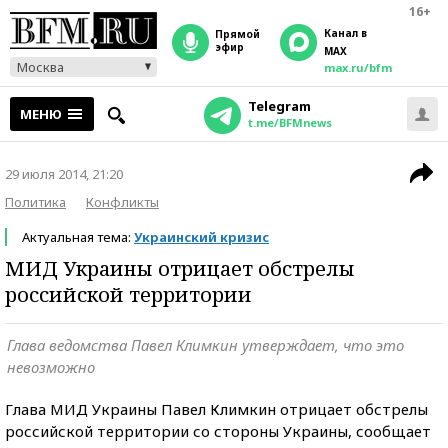
16+
Канал в
прямой
эфир
MAX
Москва
max.ru/bfm
Telegram
МЕНЮ
t.me/BFMnews
29 июля 2014, 21:20
Политика
Конфликты
Актуальная тема:
Украинский кризис
МИД Украины отрицает обстрелы
российской территории
Глава ведомства Павел Климкин утверждает, что это
невозможно
Глава МИД Украины Павел Климкин отрицает обстрелы
российской территории со стороны Украины, сообщает