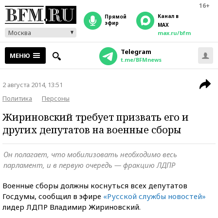
16+
Канал в
прямой
эфир
MAX
Москва
max.ru/bfm
Telegram
МЕНЮ
t.me/BFMnews
2 августа 2014, 13:51
Политика
Персоны
Жириновский требует призвать его и
других депутатов на военные сборы
Он полагает, что мобилизовать необходимо весь
парламент, и в первую очередь — фракцию ЛДПР
Военные сборы должны коснуться всех депутатов
Госдумы, сообщил в эфире
«Русской службы новостей»
лидер ЛДПР Владимир Жириновский.