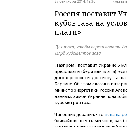
27 сентября 2014, 19:36
Компан
Россия поставит У
кубов газа на усло
плати»
Для того, чтобы перезимовать Укр
млрд кубометров газа
«Газпром» поставит Украине 5 мл
предоплаты (бери или плати), есл
договоренности, достигнутые на
Берлине. Об этом сказал в интер
министр энергетики России Алекс
данным, зимой Украине понадобит
кубометров газа.
Чиновник добавил, что
цена на р
ближайшие шесть месяцев, как б
Германии, является рыночной и 