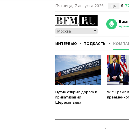
Пятница, 7 августа 2026
$
77
ЦБ
Busi
прям
Москва
ИНТЕРВЬЮ
ПОДКАСТЫ
КОМПА
СТИЛЬ
ТЕСТЫ
Путин открыл дорогу к
WP: Трамп 
приватизации
преемнико
Шереметьева