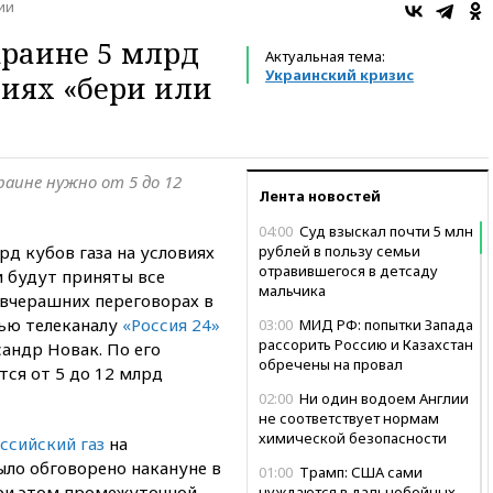
ии
краине 5 млрд
Актуальная тема:
Украинский кризис
виях «бери или
аине нужно от 5 до 12
Лента новостей
04:00
Суд взыскал почти 5 млн
рд кубов газа на условиях
рублей в пользу семьи
отравившегося в детсаду
и будут приняты все
мальчика
 вчерашних переговорах в
вью телеканалу
«Россия 24»
03:00
МИД РФ: попытки Запада
рассорить Россию и Казахстан
андр Новак. По его
обречены на провал
ся от 5 до 12 млрд
02:00
Ни один водоем Англии
не соответствует нормам
химической безопасности
оссийский газ
на
ыло обговорено накануне в
01:00
Трамп: США сами
при этом промежуточной
нуждаются в дальнобойных