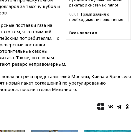
ракетах и системах Patriot
олларов за тысячу кубов и
ров.
00:01
Трамп заявил о
необходимости пополнения
рсные поставки газа на
арсенала США
 это тем, что в зимний
Все новости »
вчера, 23:28
Слуцкий призвал
опейским потребителям. По
признать «Яблоко»
 реверсные поставки
нежелательной организацией
отопительные сезоны,
вчера, 23:15
В Смоленске
 газа. Также, по словам
ребенок и женщина погибли
итают реверс неправомерным.
при падении деревьев во
время урагана
 новая встреча представителей Москвы, Киева и Брюсселя
вчера, 22:55
В Москве в
дят новый пакет соглашений по урегулированию
пятницу ожидаются ливни
вопроса, пояснил глава Минэнерго.
вчера, 22:35
Винисиус
продлил контракт с «Реалом»
до 2032 года
вчера, 22:28
Отказаться от
российского гражданства
станет значительно дороже