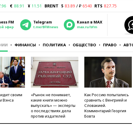
.96
€
88.91
¥
11.51
BRENT
$
83.89
/ ₽
6540
RTS
827.75
ness FM
Telegram
Канал в MAX
ой эфир
t.me/BFMnews
max.ru/bfm
НИИ
ФИНАНСЫ
ПОЛИТИКА
ОБЩЕСТВО
ПРАВО
АВТ
видит своим
«Рынок не понимает,
Как Россию попытались
м Вэнса
какие книги можно
сравнить с Венгрией и
выпускать» — эксперты
Словакией.
о последствиях дела
Комментарий Георгия
против издателей
Бовта