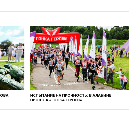
вчера, 21:00
В России вновь
обсуждают эксперимент по
онлайн-продаже алкоголя
вчера, 20:45
Матвиенко:
россиянам могут
рекомендовать не посещать
Армению
вчера, 20:35
ПВО за день
сбила еще 281 украинский
беспилотник над Россией
вчера, 20:27
Ямпольская
призвала оптимизировать
олимпиады для поступления в
вузы
ЛОВА!
ИСПЫТАНИЕ НА ПРОЧНОСТЬ: В АЛАБИНЕ
вчера, 20:15
Минтранс
ПРОШЛА «ГОНКА ГЕРОЕВ»
предложил оплачивать
защиту дорог от БПЛА из
средств на ремонт
вчера, 20:00
Зеленский 8
августа посетит Сербию с