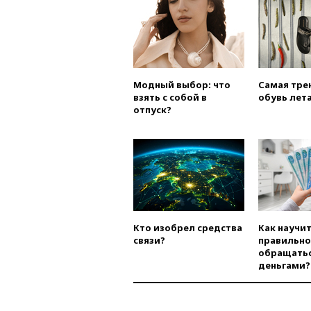
Модный выбор: что
Самая тре
взять с собой в
обувь лета
отпуск?
Кто изобрел средства
Как научи
связи?
правильно
обращатьс
деньгами?