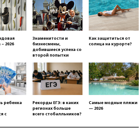
вчера, 22:20
Путин назвал 76-ю
гвардейскую десантно-
штурмовую дивизию
легендарной
вчера, 22:15
Путин заслушал
доклад о ситуации на
ндовая
Знаменитости и
Как защититься от
добропольском направлении
 – 2026
бизнесмены,
солнца на курорте?
вчера, 21:58
Генпрокуратура
добившиеся успеха со
признала нежелательным в
второй попытки
РФ американский Human
Rights Foundation
вчера, 21:35
«Аэрофлот»
отменяет часть рейсов в Сочи
и Геленджик
вчера, 21:25
Руслан Терновой
выиграл золото чемпионата
ть ребенка
Рекорды ЕГЭ: в каких
Самые модные пляжи
Европы в прыжках с 10-
регионах больше
— 2026
метровой вышки
я с
всего стобалльников?
вчера, 21:10
РФ не получала
обращений о прекращении
концессии строительства ж/д
в Армении