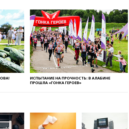
дефицит ракет с попыткой
Запада принудить Киев к
уступкам
вчера, 19:45
Памфилова: ЦИК
примет беспрецедентные
меры безопасности во время
выборов
вчера, 19:35
Памфилова
сообщила об омоложении
партийных списков на выборах
в Госдуму
вчера, 19:25
Путин
прокомментировал первый
ЛОВА!
ИСПЫТАНИЕ НА ПРОЧНОСТЬ: В АЛАБИНЕ
номер «Единой России» в
ПРОШЛА «ГОНКА ГЕРОЕВ»
бюллетене
вчера, 19:15
Путин обсудил с
Памфиловой подготовку к
единому дню голосования
вчера, 18:56
Wildberries
отрицает перенос основной
логистики за пределы России