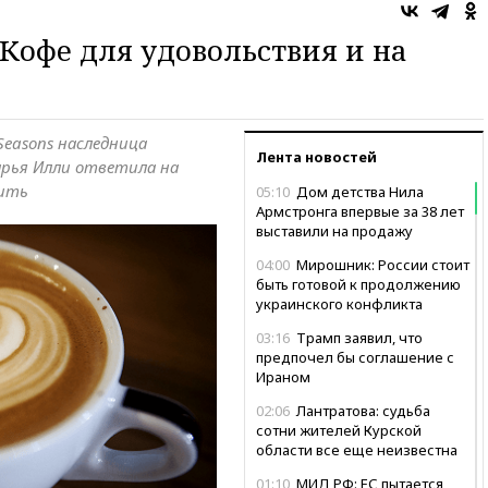
 Кофе для удовольствия и на
 Seasons наследница
Лента новостей
арья Илли ответила на
пить
05:10
Дом детства Нила
Армстронга впервые за 38 лет
выставили на продажу
04:00
Мирошник: России стоит
быть готовой к продолжению
украинского конфликта
03:16
Трамп заявил, что
предпочел бы соглашение с
Ираном
02:06
Лантратова: судьба
сотни жителей Курской
области все еще неизвестна
01:10
МИД РФ: ЕС пытается