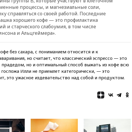
мины группы B, которые участвуют в клеточном
вчера, 22:35
Семь грузовых
менные процессы, и магнезиальные соли,
вагонов сошли с рельсов в
Оренбургской области
у справляться со своей работой. Последние
 чашка хорошего кофе — это профилактика
вчера, 22:22
Минфин: в июле
ий и старческого слабоумия, в том числе
выросли нефтегазовые
доходы российского бюджета
нсона и Альцгеймера».
вчера, 22:15
Аксаков: ЦБ
согласовал первый стандарт
офе без сахара, с пониманием относится и к
исламского банкинга
варивания, но считает, что классический эспрессо — это
вчера, 21:43
Организаторы
е прадедом, но и оптимальный способ выжать из кофе всю
«Интервидения»
о госпожа Илли не приемлет категорически, — это
подтвердили, что конкурс
пройдет в Саудовской Аравии
ит, это ужасное издевательство над собой и продуктом.
вчера, 21:35
Машков: в РФ
подготовили концепцию
развития театрального
искусства до 2035 года
вчера, 21:21
Правительство
РФ разрешило продажу
бензина старых
экологических классов