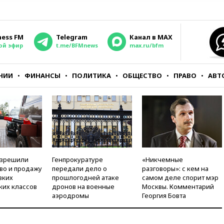
ness FM
Telegram
Канал в MAX
ой эфир
t.me/BFMnews
max.ru/bfm
НИИ
ФИНАНСЫ
ПОЛИТИКА
ОБЩЕСТВО
ПРАВО
АВТ
азрешили
Генпрокуратуре
«Никчемные
во и продажу
передали дело о
разговоры»: с кем на
зких
прошлогодней атаке
самом деле спорит мэр
ких классов
дронов на военные
Москвы. Комментарий
аэродромы
Георгия Бовта