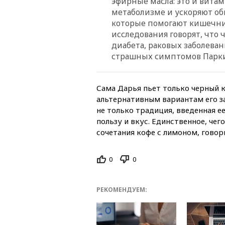
эфирные масла: это и вита
метаболизме и ускоряют об
которые помогают кишечник
исследования говорят, что
диабета, раковых заболеван
страшных симптомов Парки
Сама Дарья пьет только черный к
альтернативным вариантам его за
не только традиция, введенная е
пользу и вкус. Единственное, чег
сочетания кофе с лимоном, говор
0
0
РЕКОМЕНДУЕМ: