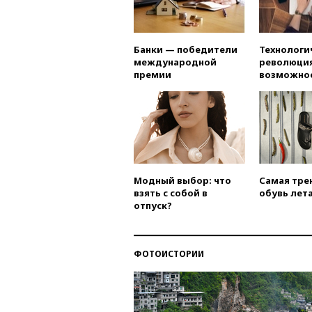
Банки — победители
Технологи
международной
революция
премии
возможно
Модный выбор: что
Самая тре
взять с собой в
обувь лета
отпуск?
ФОТОИСТОРИИ