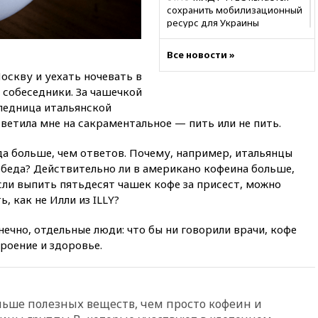
сохранить мобилизационный
ресурс для Украины
00:05
Девочка с «маской
Все новости »
Бэтмена» показала лицо
после последней операции
оскву и уехать ночевать в
 собеседники. За чашечкой
вчера, 23:35
Российского
историка Артема Кирпиченка
следница итальянской
арестовали в Израиле
етила мне на сакраментальное — пить или не пить.
вчера, 23:23
«Спартак»
гда больше, чем ответов. Почему, например, итальянцы
разгромил «Оренбург» в
Кубке России
обеда? Действительно ли в американо кофеина больше,
если выпить пятьдесят чашек кофе за присест, можно
вчера, 23:00
Пост Дмитриева в
, как не Илли из ILLY?
X о миграционном кризисе в
Сеуте набрал миллион
просмотров
ечно, отдельные люди: что бы ни говорили врачи, кофе
роение и здоровье.
вчера, 22:49
Минпромторг:
банкротство «Кванта» не
означает прекращения
производства телевизоров в
РФ
льше полезных веществ, чем просто кофеин и