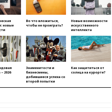
вчера, 21:15
Путин обсудил с
Машковым 150-летие Союза
театральных деятелей
вчера, 20:47
Newsweek:
ческая
Во что вложиться,
Новые возможности
«взрывная» диарея охватила
: новые
чтобы не проиграть?
искусственного
47 из 50 штатов США
сти
интеллекта
вчера, 20:35
ПВО за 12 часов
сбила 200 украинских
беспилотников
вчера, 20:20
Третий комплект
золотых медалей выиграли на
ЧЕ российские синхронистки
ндовая
Знаменитости и
Как защититься от
вчера, 20:15
ТАСС: жизни
 – 2026
бизнесмены,
солнца на курорте?
главы «Уралдронзавода»
добившиеся успеха со
после взрыва ничего не
второй попытки
угрожает
вчера, 20:08
По всей Грузии
снова отключилось
электричество
вчера, 20:00
Зеленский связал