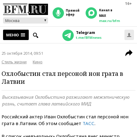
16+
Канал в
прямой
эфир
MAX
Москва
max.ru/bfm
Telegram
МЕНЮ
t.me/BFMnews
25 октября 2014, 09:51
Стиль жизни
Кино
Охлобыстин стал персоной нон грата в
Латвии
Высказывания Охлобыстина разжигают межэтническую
рознь, считает глава латвийского МИД
Российский актер Иван Охлобыстин стал персоной нон
грата в Латвии. Об этом сообщает
ТАСС
.
В список «невъездных» Охлобыстина внес министр