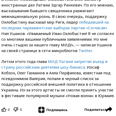
иностранных дел Латвии Эдгар Ринкевич. По его мнению,
высказывания бывшего священника разжигают
межнациональную рознь. В свою очередь, поддержку
Охлобыстину высказал мэр Риги, лидер
победившей на
последних парламентских выборах партии «Согласие»
Нил Ушаков. «Уважаемый Иван Охлобыстин! Я не согласен
со многими вашими публичными заявлениями. Но мне
очень стыдно за нашего главу МИД!», ― написал Ушаков
на своей странице в сети микроблогов
Twitter
.
Летом этого года глава
МИД Латвии запретил въезд в
страну российским деятелям шоу-бизнеса
. Иосиф
Кобзон, Олег Газманов и Алла Перфилова, известная под
псевдонимом Валерия, попали в черный список за
поддержку российской внешней политики в отношении
Украины. Из-за этого артисты не смогли принять участие
в фестивале популярной музыки «Новая волна» в Юрмале.
0
0
Поделиться
Подпишись