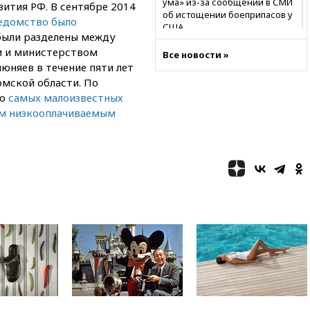
ума» из-за сообщений в СМИ
ития РФ. В сентябре 2014
об истощении боеприпасов у
едомство было
США
 были разделены между
09:36
Исландия и Черногория
 и министерством
Все новости »
в 2028 году могут войти в
люняев в течение пяти лет
состав Евросоюза
омской области. По
09:18
Пашинян сообщил о
ло
самых малоизвестных
приверженности Армении
м низкооплачиваемым
основополагающим
принципам ЕАЭС
09:06
Гендиректора
удмуртской «Ижавиа»
попросили уволиться
08:51
Рубио попросил Лаврова
освободить бывшего
американского морпеха,
осужденного в России
08:22
В Екатеринбурге
атакован склад Wildberries
07:52
В Таиланде ученик
устроил стрельбу в школе: