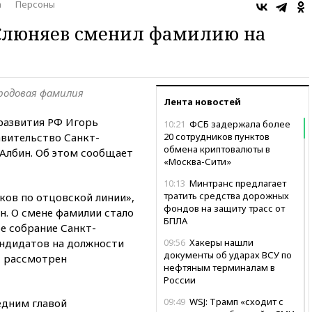
а
Персоны
люняев сменил фамилию на
 родовая фамилия
Лента новостей
развития РФ Игорь
10:21
ФСБ задержала более
авительство Санкт-
20 сотрудников пунктов
обмена криптовалюты в
Албин. Об этом сообщает
«Москва-Сити»
10:13
Минтранс предлагает
тратить средства дорожных
ков по отцовской линии»,
фондов на защиту трасс от
н. О смене фамилии стало
БПЛА
ое собрание Санкт-
андидатов на должности
09:56
Хакеры нашли
документы об ударах ВСУ по
т рассмотрен
нефтяным терминалам в
России
09:49
WSJ: Трамп «сходит с
едним главой