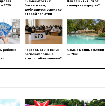
ндовая
Знаменитости и
Как защититься от
есть жертвы
 – 2026
бизнесмены,
солнца на курорте?
добившиеся успеха со
07:00
Лесной пожар в 30
второй попытки
километрах от Ванкувера
привел к эвакуации жителей
06:00
Суд обязал Meta
выплатить $567 млн по делу о
вреде психическому
здоровью детей
05:51
Трамп подписал указ
ть ребенка
Рекорды ЕГЭ: в каких
Самые модные пляжи
против «родильного туризма»
регионах больше
— 2026
в США
я с
всего стобалльников?
04:00
Суд взыскал почти 5 млн
рублей в пользу семьи
отравившегося в детсаду
мальчика
03:00
МИД РФ: попытки Запада
рассорить Россию и Казахстан
обречены на провал
02:00
Ни один водоем Англии
не соответствует нормам