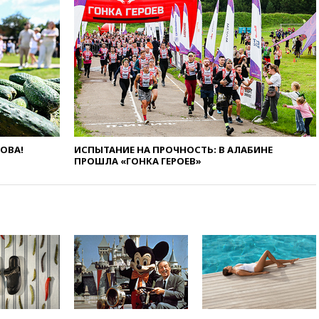
химической безопасности
01:00
Трамп: США сами
нуждаются в дальнобойных
ракетах и системах Patriot
00:01
Трамп заявил о
необходимости пополнения
арсенала США
вчера, 23:28
Слуцкий призвал
признать «Яблоко»
нежелательной организацией
ЛОВА!
ИСПЫТАНИЕ НА ПРОЧНОСТЬ: В АЛАБИНЕ
ПРОШЛА «ГОНКА ГЕРОЕВ»
вчера, 23:15
В Смоленске
ребенок и женщина погибли
при падении деревьев во
время урагана
вчера, 22:55
В Москве в
пятницу ожидаются ливни
вчера, 22:35
Винисиус
продлил контракт с «Реалом»
до 2032 года
вчера, 22:28
Отказаться от