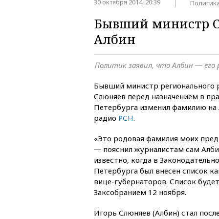
30 октября 2014, 20:39
Политик
Бывший министр С
Албин
Политик заявил, что Албин ― его
Бывший министр регионального 
Слюняев перед назначением в пр
Петербурга изменил фамилию на 
радио
РСН
.
«Это родовая фамилия моих пред
― пояснил журналистам сам Алби
известно, когда в Законодательн
Петербурга был внесен список к
вице-губернаторов. Список буде
Заксобранием 12 ноября.
Игорь Слюняев (Албин) стал посл