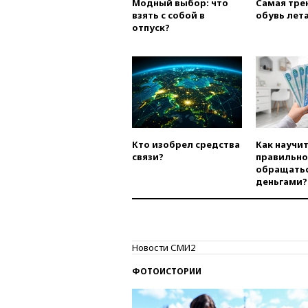
Модный выбор: что
Самая тре
взять с собой в
обувь лета
отпуск?
Кто изобрел средства
Как научи
связи?
правильно
обращатьс
деньгами?
Новости СМИ2
ФОТОИСТОРИИ