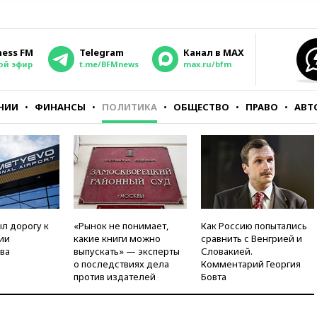
ness FM
Telegram
Канал в MAX
ой эфир
t.me/BFMnews
max.ru/bfm
НИИ
ФИНАНСЫ
ПОЛИТИКА
ОБЩЕСТВО
ПРАВО
АВТ
л дорогу к
«Рынок не понимает,
Как Россию попытались
ии
какие книги можно
сравнить с Венгрией и
ва
выпускать» — эксперты
Словакией.
о последствиях дела
Комментарий Георгия
против издателей
Бовта