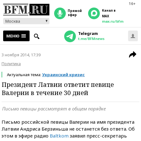
16+
Канал в
прямой
эфир
MAX
Москва
max.ru/bfm
Telegram
МЕНЮ
t.me/BFMnews
3 ноября 2014, 17:39
Политика
Актуальная тема:
Украинский кризис
Президент Латвии ответит певице
Валерии в течение 30 дней
Письмо певицы рассмотрят в общем порядке
Письмо российской певицы Валерии на имя президента
Латвии Андриса Берзиньша не останется без ответа. Об
этом в эфире радио
Baltkom
заявил пресс-секретарь