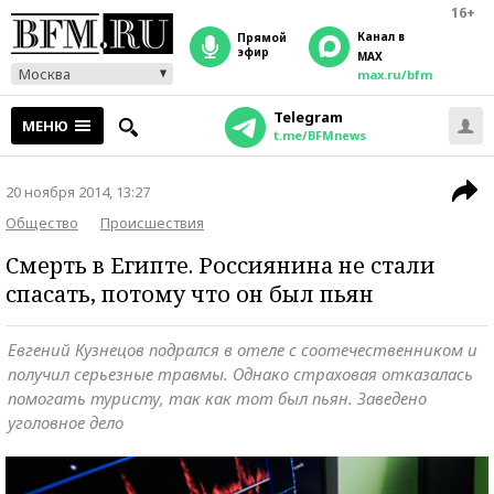
16+
Канал в
прямой
эфир
MAX
Москва
max.ru/bfm
Telegram
МЕНЮ
t.me/BFMnews
20 ноября 2014, 13:27
Общество
Происшествия
Смерть в Египте. Россиянина не стали
спасать, потому что он был пьян
Евгений Кузнецов подрался в отеле с соотечественником и
получил серьезные травмы. Однако страховая отказалась
помогать туристу, так как тот был пьян. Заведено
уголовное дело