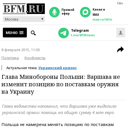
16+
Канал в
прямой
эфир
MAX
Москва
max.ru/bfm
Telegram
МЕНЮ
t.me/BFMnews
8 февраля 2015, 11:00
Политика
Конфликты
Актуальная тема:
Украинский кризис
Глава Минобороны Польши: Варшава не
изменит позицию по поставкам оружия
на Украину
Глава ведомства напомнил, что Варшава уже выделила
украинской армии помощь на общую сумму 4 млн евро
Польша не намерена менять позицию по поставкам