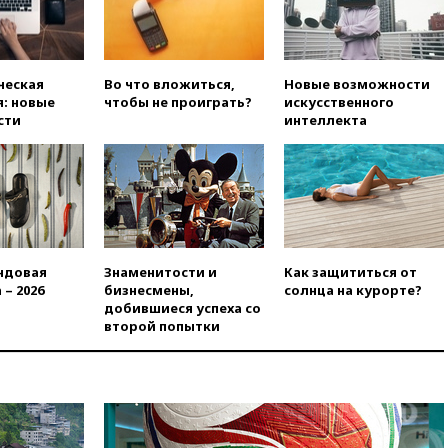
Бэтмена» показала лицо
после последней операции
вчера, 23:35
Российского
историка Артема Кирпиченка
ческая
Во что вложиться,
Новые возможности
арестовали в Израиле
: новые
чтобы не проиграть?
искусственного
сти
интеллекта
вчера, 23:23
«Спартак»
разгромил «Оренбург» в
Кубке России
вчера, 23:00
Пост Дмитриева в
X о миграционном кризисе в
Сеуте набрал миллион
просмотров
ндовая
Знаменитости и
Как защититься от
вчера, 22:49
Минпромторг:
 – 2026
бизнесмены,
солнца на курорте?
банкротство «Кванта» не
добившиеся успеха со
означает прекращения
второй попытки
производства телевизоров в
РФ
вчера, 22:35
Семь грузовых
вагонов сошли с рельсов в
Оренбургской области
вчера, 22:22
Минфин: в июле