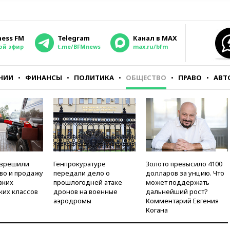
ness FM
Telegram
Канал в MAX
ой эфир
t.me/BFMnews
max.ru/bfm
НИИ
ФИНАНСЫ
ПОЛИТИКА
ОБЩЕСТВО
ПРАВО
АВТ
азрешили
Генпрокуратуре
Золото превысило 4100
во и продажу
передали дело о
долларов за унцию. Что
зких
прошлогодней атаке
может поддержать
ких классов
дронов на военные
дальнейший рост?
аэродромы
Комментарий Евгения
Когана