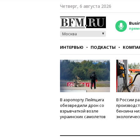
Четверг, 6 августа 2026
Busi
прям
Москва
ИНТЕРВЬЮ
ПОДКАСТЫ
КОМПА
СТИЛЬ
ТЕСТЫ
В аэропорту Лейпцига
В России р
обезвредили дрон со
производст
взрывчаткой возле
бензина ни
украинских самолетов
экологичес