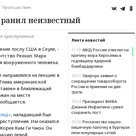
Происшествия
 ранил неизвестный
е преступления
Лента новостей
ение послу США в Сеуле, -
11:19
МИД России ответил на
нтство Ренхап. Марк
критику мэра Хиросимы в
годовщину ядерной
я вооруженного человека.
бомбардировки
 направлялся на лекцию в
10:57
Оверчук заявил о
сокращении товарооборота
Глава американской
России и Армении на две
тавлен в близлежащий
трети
ржан на месте
сообщается.
10:54
Президент ФИФА
Джанни Инфантино сумел
сохранить пост
гляд»
, нападавший был
реступления. Им оказался
10:38
Роскачество нашло
кишечную палочку в бургерах
Корея Ким Ги Чжон. Он
пяти популярных сетей
зацию левой