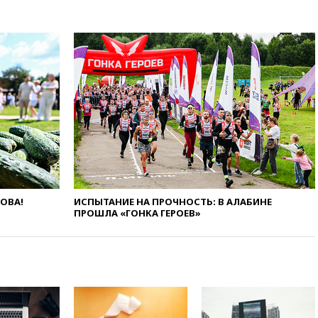
$4350 за тройскую унцию
06:01
МИД РФ: Казахстан
понимает сущность киевского
режима
05:10
Дом детства Нила
Армстронга впервые за 38 лет
выставили на продажу
04:00
Мирошник: России стоит
быть готовой к продолжению
украинского конфликта
03:16
Трамп заявил, что
предпочел бы соглашение с
Ираном
ЛОВА!
ИСПЫТАНИЕ НА ПРОЧНОСТЬ: В АЛАБИНЕ
ПРОШЛА «ГОНКА ГЕРОЕВ»
02:06
Лантратова: судьба
сотни жителей Курской
области все еще неизвестна
01:10
МИД РФ: ЕС пытается
сохранить мобилизационный
ресурс для Украины
00:05
Девочка с «маской