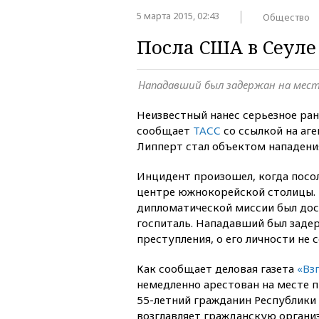
5 марта 2015, 02:43
Общество
Посла США в Сеуле
Нападавший был задержан на мест
Неизвестный нанес серьезное ран
сообщает
ТАСС
со ссылкой на аге
Липперт стал объектом нападени
Инцидент произошел, когда посол
центре южнокорейской столицы. 
дипломатической миссии был дос
госпиталь. Нападавший был заде
преступления, о его личности не 
Как сообщает деловая газета
«Вз
немедленно арестован на месте п
55-летний гражданин Республики 
возглавляет гражданскую органи