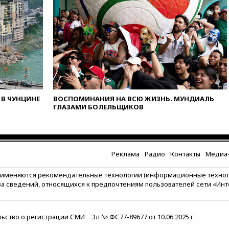
выросли нефтегазовые
доходы российского бюджета
вчера, 22:15
Аксаков: ЦБ
согласовал первый стандарт
исламского банкинга
вчера, 21:43
Организаторы
«Интервидения»
подтвердили, что конкурс
пройдет в Саудовской Аравии
В ЧУНЦИНЕ
ВОСПОМИНАНИЯ НА ВСЮ ЖИЗНЬ. МУНДИАЛЬ
ГЛАЗАМИ БОЛЕЛЬЩИКОВ
вчера, 21:35
Машков: в РФ
подготовили концепцию
развития театрального
искусства до 2035 года
Реклама
Радио
Контакты
Медиа-
вчера, 21:21
Правительство
РФ разрешило продажу
бензина старых
рименяются рекомендательные технологии (информационные техно
экологических классов
за сведений, относящихся к предпочтениям пользователей сети «Ин
вчера, 21:15
Путин обсудил с
Машковым 150-летие Союза
театральных деятелей
ьство о регистрации СМИ
Эл № ФС77-89677 от 10.06.2025 г.