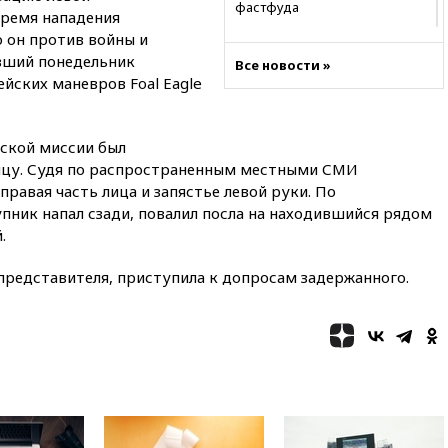
фастфуда
время нападения
 он против войны и
10:19
СКР рассматривает три
основные версии
вший понедельник
Все новости »
произошедшего с Cessna-182
ских маневров Foal Eagle
10:18
В Приморье задержаны
подростки, планировавшие
теракт на объекте Росгвардии
ской миссии был
ицу. Судя по распространенным местными СМИ
09:59
The Spectator:
равая часть лица и запястье левой руки. По
отсутствие ракет для Patriot у
Украины приведет к
пник напал сзади, повалил посла на находившийся рядом
поражению Киева
.
09:54
МВД Германии:
инцидент с дроном в
 представителя, приступила к допросам задержанного.
аэропорту Лейпцига —
«сценарий гибридной атаки»
09:32
В Тверской области
обломки дрона повредили
фасад логокомплекса
Wildberries
09:18
В Ярославской области
отражена самая