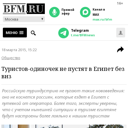
16+
Канал в
прямой
эфир
MAX
Москва
max.ru/bfm
Telegram
МЕНЮ
t.me/BFMnews
18 марта 2015, 15:22
Общество
Туристов-одиночек не пустят в Египет без
виз
Российскую туриндустрию не пугают такие нововведения:
оно не коснется россиян, которые ездят в Египет с
путевкой от оператора. Более того, эксперты уверены,
что с учетом нынешней ситуации в туризме египтяне
будут настроены более лояльно к нашим туристам