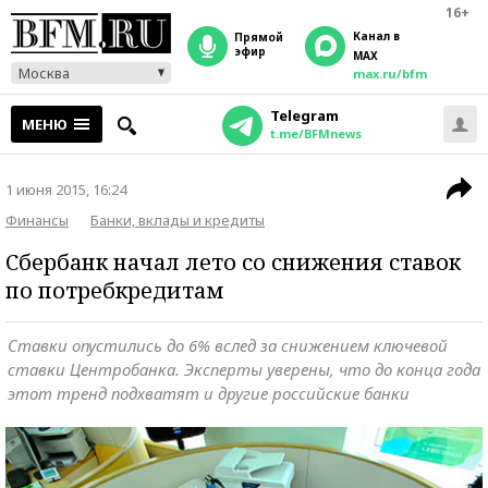
16+
Канал в
прямой
эфир
MAX
Москва
max.ru/bfm
Telegram
МЕНЮ
t.me/BFMnews
1 июня 2015, 16:24
Финансы
Банки, вклады и кредиты
Сбербанк начал лето со снижения ставок
по потребкредитам
Ставки опустились до 6% вслед за снижением ключевой
ставки Центробанка. Эксперты уверены, что до конца года
этот тренд подхватят и другие российские банки