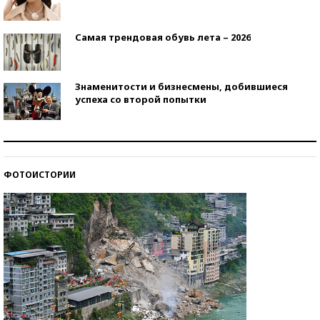
Самая трендовая обувь лета – 2026
Знаменитости и бизнесмены, добившиеся
успеха со второй попытки
Как защититься от солнца на курорте?
ФОТОИСТОРИИ
Кто изобрел средства связи?