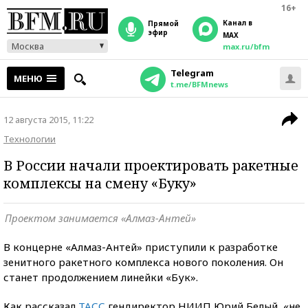
16+
Канал в
прямой
эфир
MAX
Москва
max.ru/bfm
Telegram
МЕНЮ
t.me/BFMnews
12 августа 2015, 11:22
Технологии
В России начали проектировать ракетные
комплексы на смену «Буку»
Проектом занимается «Алмаз-Антей»
В концерне «Алмаз-Антей» приступили к разработке
зенитного ракетного комплекса нового поколения. Он
станет продолжением линейки «Бук».
Как рассказал
ТАСС
гендиректор НИИП Юрий Белый, «не