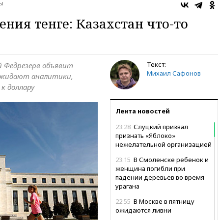
ы
ения тенге: Казахстан что-то
Текст:
й Федрезерв объявит
Михаил Сафонов
и ожидают аналитики,
к доллару
Лента новостей
23:28
Слуцкий призвал
признать «Яблоко»
нежелательной организацией
23:15
В Смоленске ребенок и
женщина погибли при
падении деревьев во время
урагана
22:55
В Москве в пятницу
ожидаются ливни