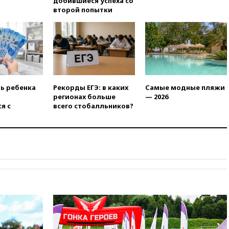
добившиеся успеха со
19:00
Путин уточнил порядок
второй попытки
присвоения воинских званий
добровольцам
18:50
Euractiv: восток
Финляндии приходит в упадок
без российских туристов
18:35
В Жуковском и
аэропорту Геленджика
ть ребенка
Рекорды ЕГЭ: в каких
Самые модные пляжи
введены ограничения
регионах больше
— 2026
я с
всего стобалльников?
18:21
Зюганов присоединился
к критике «Яблока»
18:15
Четыре человека
пострадали при атаках ВСУ на
Белгородскую область
18:00
Совет мира выбрал
подрядчика для
строительства военной базы в
Газе
17:50
Миронов призвал снять
«Яблоко» с выборов в Госдуму