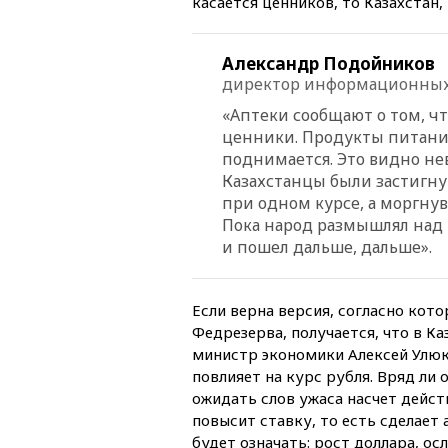
касается ценников, то Казахстан,
Александр Подойников
директор информационных 
«Аптеки сообщают о том, 
ценники. Продукты питания
поднимается. Это видно не
Казахстанцы были застигну
при одном курсе, а моргну
Пока народ размышлял над т
и пошел дальше, дальше».
Если верна версия, согласно кото
Федрезерва, получается, что в Ка
министр экономики Алексей Улюк
повлияет на курс рубля. Вряд ли
ожидать слов ужаса насчет дейст
повысит ставку, то есть сделает
будет означать: рост доллара, о