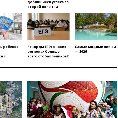
Херсонской области направят
добившиеся успеха со
6,8 млрд рублей
второй попытки
16:16
The Guardian: ученые
США создали
гипоаллергенных собак
15:45
Спутник «Электро-Л» №
5 введен в эксплуатацию
15:35
Два человека погибли
ть ребенка
Рекорды ЕГЭ: в каких
Самые модные пляжи
при атаках дронов ВСУ в
регионах больше
— 2026
Брянской области
я с
всего стобалльников?
15:15
В половине штатов США
зафиксирована вспышка
сальмонеллеза
14:57
Жара в Европе может
нанести ущерб экономике в
размере €800 млрд
14:49
Пентагон озаботился
критикой Трампа по поводу
дефицита боеприпасов
14:40
В Германии задержан