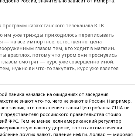
 подобно России, значительно зависит от импорта.
21:25
Руслан Терновой
выиграл золото чемпионата
Европы в прыжках с 10-
метровой вышки
программ казахстанского телеканала КТК
21:10
РФ не получала
обращений о прекращении
что им уже трижды приходилось переписывать
концессии строительства ж/д
 — на все импортное, естественно, цена
в Армении
вооруженным глазом тем, кто ходит в магазин.
21:00
В России вновь
ты врасплох, потому что утром они проснулись
обсуждают эксперимент по
в глазом смотрят — курс уже совершенно иной.
онлайн-продаже алкоголя
ем, нужно ли что-то закупать, курс уже взлетел
20:45
Матвиенко: россиянам
могут рекомендовать не
посещать Армению
20:35
ПВО за день сбила еще
рой паника началась на ожиданиях от заседания
281 украинский беспилотник
захстане знают что-то, чего не знают в России. Например,
над Россией
аев заявил, что повышение ставки Центробанка США не
20:27
Ямпольская призвала
 от представителя российского правительства стоило
оптимизировать олимпиады
вий ФРС. Тем не менее, если американский регулятор
для поступления в вузы
 американскую валюту дороже, то это автоматически
20:15
Минтранс предложил
слабление других валют, падение нефти. Доллар — мировая