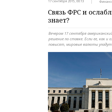
17 сентября 2015, 00:13
Финанс
Связь ФРС и ослабл
знает?
Вечером 17 сентября американски
решение по ставке. Если ее, как 
повысят, мировые валюты упадут 