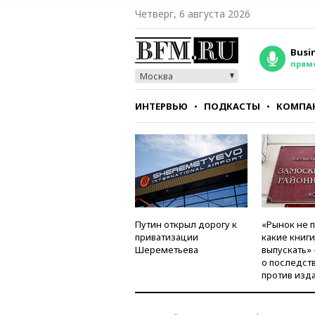
Четверг, 6 августа 2026
Busi
прям
Москва
ИНТЕРВЬЮ
ПОДКАСТЫ
КОМПА
СТИЛЬ
ТЕСТЫ
Путин открыл дорогу к
«Рынок не 
приватизации
какие книг
Шереметьева
выпускать»
о последст
против изд