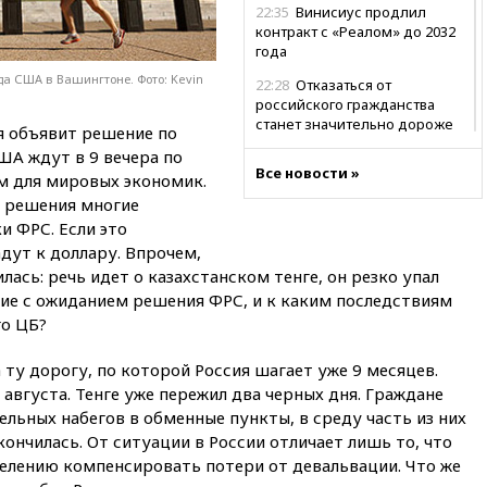
22:35
Винисиус продлил
контракт с «Реалом» до 2032
года
а США в Вашингтоне. Фото: Kevin
22:28
Отказаться от
российского гражданства
станет значительно дороже
я объявит решение по
ША ждут в 9 вечера по
22:20
Путин назвал 76-ю
Все новости »
гвардейскую десантно-
ым для мировых экономик.
штурмовую дивизию
о решения многие
легендарной
и ФРС. Если это
22:15
Путин заслушал доклад
дут к доллару. Впрочем,
о ситуации на добропольском
ась: речь идет о казахстанском тенге, он резко упал
направлении
ение с ожиданием решения ФРС, и к каким последствиям
го ЦБ?
21:58
Генпрокуратура
признала нежелательным в
РФ американский Human
 ту дорогу, по которой Россия шагает уже 9 месяцев.
Rights Foundation
августа. Тенге уже пережил два черных дня. Граждане
21:35
«Аэрофлот» отменяет
ьных набегов в обменные пункты, в среду часть из них
часть рейсов в Сочи и
ончилась. От ситуации в России отличает лишь то, что
Геленджик
селению компенсировать потери от девальвации. Что же