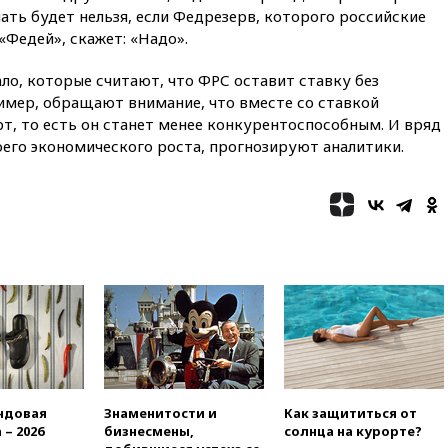
оплачивать защиту дорог от
лать будет нельзя, если Федрезерв, которого российские
БПЛА из средств на ремонт
«Федей», скажет: «Надо».
20:00
Зеленский 8 августа
посетит Сербию с
ало, которые считают, что ФРС оставит ставку без
официальным визитом
ример, обращают внимание, что вместе со ставкой
т, то есть он станет менее конкурентоспособным. И вряд
19:58
В Госдуму будет внесен
законопроект об отмене ЕГЭ
его экономического роста, прогнозируют аналитики.
19:50
Аэропорты Сочи и
Ярославля приостановили
работу
19:35
WP: Трамп призвал
доноров-республиканцев
поддержать Вэнса на выборах
2028 года
19:20
Число ломбардов в РФ
превысило максимум 2022
года
19:15
Жуковский и аэропорт
Геленджика возобновили
ндовая
Знаменитости и
Как защититься от
работу
 – 2026
бизнесмены,
солнца на курорте?