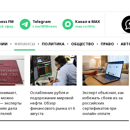
ness FM
Telegram
Канал в MAX
ой эфир
t.me/BFMnews
max.ru/bfm
НИИ
ФИНАНСЫ
ПОЛИТИКА
ОБЩЕСТВО
ПРАВО
АВТ
понимает,
Ослабление рубля и
Эксперт объяснил, как
и можно
подорожание мировой
избежать сбоев из-за
 — эксперты
нефти. Обзор
российских
виях дела
финансового рынка от 6
сертификатов при
ателей
августа
онлайн-оплате