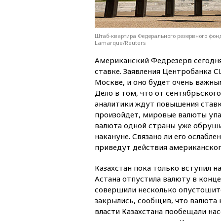
Штаб-квартира Федерального резервного фонд
Lamarque/Reuters
Американский Федрезерв сегодн
ставке. Заявления Центробанка С
Москве, и оно будет очень важн
Дело в том, что от сентябрьског
аналитики ждут повышения ставк
произойдет, мировые валюты упа
валюта одной страны уже обрушил
накануне. Связано ли его ослабл
приведут действия американско
Казахстан пока только вступил на
Астана отпустила валюту в конце 
совершили несколько опустошител
закрылись, сообщив, что валюта к
власти Казахстана пообещали на