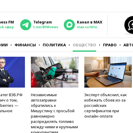
ness FM
Telegram
Канал в MAX
ой эфир
t.me/BFMnews
max.ru/bfm
НИИ
ФИНАНСЫ
ПОЛИТИКА
ОБЩЕСТВО
ПРАВО
АВТ
атег ВЭБ.РФ
Независимые
Эксперт объяснил, как
ич о том,
автозаправки
избежать сбоев из-за
berries —
обратились к
российских
альное
Мишустину с просьбой
сертификатов при
равномерно
онлайн-оплате
распределять топливо
между ними и крупными
конкурентами