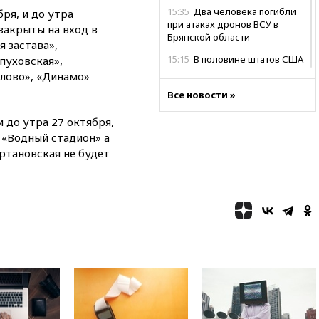
15:35
Два человека погибли
бря, и до утра
при атаках дронов ВСУ в
 закрыты на вход в
Брянской области
 застава»,
15:15
В половине штатов США
пуховская»,
зафиксирована вспышка
блово», «Динамо»
сальмонеллеза
Все новости »
14:57
Жара в Европе может
нанести ущерб экономике в
и до утра 27 октября,
размере €800 млрд
 «Водный стадион» а
ртановская не будет
14:49
Пентагон озаботился
критикой Трампа по поводу
дефицита боеприпасов
14:40
В Германии задержан
украинец за шпионаж на
оборонном предприятии
14:21
АТОР сообщила о
снижении цен на авиабилеты
в России
14:19
Масштабный сбой
произошел в рунете