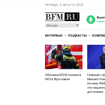
Четверг, 6 августа 2026
Busi
прям
Москва
ИНТЕРВЬЮ
ПОДКАСТЫ
КОМПА
СТИЛЬ
ТЕСТЫ
Обломки БПЛА попали в
Главный стр
НПЗ в Ярославле
Михаил Хом
почему Wild
это национ
достояние