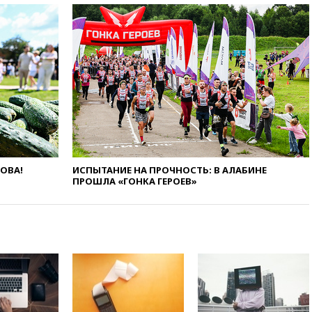
12:57
В Луганске при ракетном
ударе ВСУ по складу
пострадали пять человек
12:44
МВД: число
преступлений, связанных с
отмыванием денег, достигло
рекордного показателя
12:40
В Подмосковье
женщина и трехлетний
ребенок погибли при падении
из окна
12:22
В России с 1 сентября
ЛОВА!
ИСПЫТАНИЕ НА ПРОЧНОСТЬ: В АЛАБИНЕ
изменятся билеты на
ПРОШЛА «ГОНКА ГЕРОЕВ»
общественный транспорт
12:15
Иран и Оман
согласовали главные пункты
сделки по открытию
Ормузского пролива
11:58
Politico: США
восстановили обмен
разведданными с Украиной