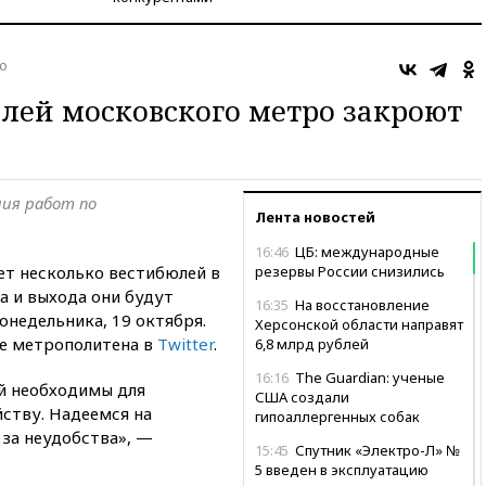
о
лей московского метро закроют
ния работ по
Лента новостей
16:46
ЦБ: международные
т несколько вестибюлей в
резервы России снизились
а и выхода они будут
16:35
На восстановление
онедельника, 19 октября.
Херсонской области направят
е метрополитена в
Twitter
.
6,8 млрд рублей
16:16
The Guardian: ученые
й необходимы для
США создали
ству. Надеемся на
гипоаллергенных собак
 за неудобства», —
15:45
Спутник «Электро-Л» №
5 введен в эксплуатацию