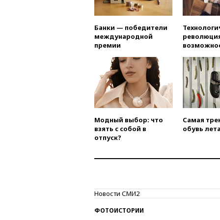
Банки — победители
Технологи
международной
революция
премии
возможно
Модный выбор: что
Самая тре
взять с собой в
обувь лета
отпуск?
Новости СМИ2
ФОТОИСТОРИИ