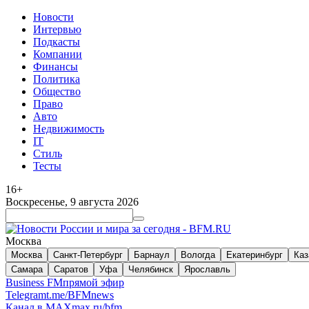
Новости
Интервью
Подкасты
Компании
Финансы
Политика
Общество
Право
Авто
Недвижимость
IT
Стиль
Тесты
16+
Воскресенье, 9 августа 2026
Москва
Москва
Санкт-Петербург
Барнаул
Вологда
Екатеринбург
Каз
Самара
Саратов
Уфа
Челябинск
Ярославль
Business FM
прямой эфир
Telegram
t.me/BFMnews
Канал в MAX
max.ru/bfm