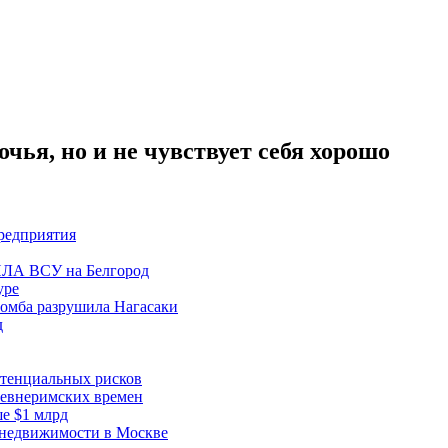
чья, но и не чувствует себя хорошо
редприятия
БПЛА ВСУ на Белгород
уре
бомба разрушила Нагасаки
д
отенциальных рисков
ревнеримских времен
е $1 млрд
 недвижимости в Москве