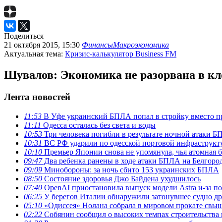
Поделиться
21 октября 2015, 15:30
Финансы
Макроэкономика
Актуальная тема:
Кризис-калькулятор Business FM
Шувалов: Экономика не разорвана в кло
Лента новостей
11:53
В Уфе украинский БПЛА попал в стройку вместо п
11:11
Одесса осталась без света и воды
10:53
Три человека погибли в результате ночной атаки 
10:31
ВС РФ ударили по одесской портовой инфраструкт
10:10
Премьер Японии снова не упомянула, чья атомная 
09:47
Два ребенка ранены в ходе атаки БПЛА на Белгоро
09:09
Минобороны: за ночь сбито 153 украинских БПЛА
08:50
Состояние здоровья Джо Байдена ухудшилось
07:40
OpenAI приостановила выпуск модели Astra и-за п
06:25
У берегов Италии обнаружили затонувшее судно д
05:10
«Одиссея» Нолана собрала в мировом прокате свыш
02:22
Собянин сообщил о высоких темпах строительства