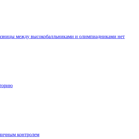
разницы между высокобалльниками и олимпиадниками нет
сторию
аничным контролем