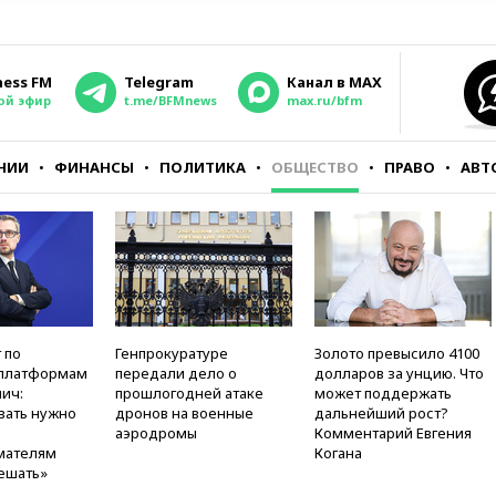
ness FM
Telegram
Канал в MAX
ой эфир
t.me/BFMnews
max.ru/bfm
НИИ
ФИНАНСЫ
ПОЛИТИКА
ОБЩЕСТВО
ПРАВО
АВТ
 по
Генпрокуратуре
Золото превысило 4100
платформам
передали дело о
долларов за унцию. Что
ич:
прошлогодней атаке
может поддержать
вать нужно
дронов на военные
дальнейший рост?
аэродромы
Комментарий Евгения
мателям
Когана
ешать»