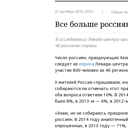
31 октября 2015, 02:31
Обществ
Все больше россия
В исследовании Левада-центра при
46 регионов страны
Число россиян, празднующих Хелл
следует из
опроса
Левада-центра.
участие 800 человек из 46 регион
У жителей России спрашивали, зна
собираются ли отмечать этот пра
оба вопроса ответили 10%. В 201
было 8%, в 2013-м — 6%, в 2012-
«Знаю, но не собираюсь празднов
россиян. В 2014 году аналогичны
опрошенных, в 2013 году — 71%, 