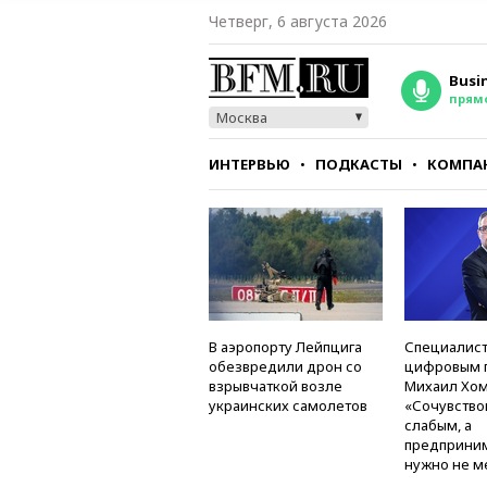
Четверг, 6 августа 2026
Busi
прям
Москва
ИНТЕРВЬЮ
ПОДКАСТЫ
КОМПА
СТИЛЬ
ТЕСТЫ
В аэропорту Лейпцига
Специалист
обезвредили дрон со
цифровым 
взрывчаткой возле
Михаил Хом
украинских самолетов
«Сочувство
слабым, а
предприни
нужно не м