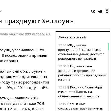
о
н празднуют Хеллоуин
няли участие 800 человек из
Лента новостей
12:44
МВД: число
оуин, увеличилось. Это
преступлений, связанных с
отмыванием денег, достигло
 В исследовании приняли
рекордного показателя
ов страны.
12:40
В Подмосковье
женщина и трехлетний
ют ли они о Хеллоуине и
ребенок погибли при падении
здник. Утвердительно на
из окна
4 году таких респондентов
м — 9%, в 2011 году — 6%.
12:22
В России с 1 сентября
изменятся билеты на
общественный транспорт
ать», — заявили 70%
й ответ давали тоже 70%
12:15
Иран и Оман
согласовали главные пункты
в 2012-м — 64%, в 2011