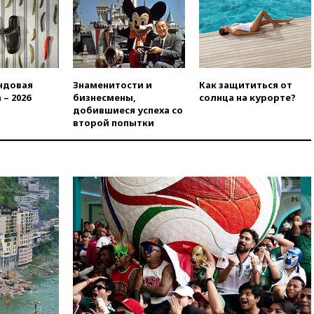
07:00
Силы ПВО сбили шесть
БПЛА ВСУ, летевших на
Москву
06:25
Золото подорожало до
$4350 за тройскую унцию
ндовая
Знаменитости и
Как защититься от
06:01
МИД РФ: Казахстан
 – 2026
бизнесмены,
солнца на курорте?
понимает сущность киевского
добившиеся успеха со
режима
второй попытки
05:10
Дом детства Нила
Армстронга впервые за 38 лет
выставили на продажу
04:00
Мирошник: России стоит
быть готовой к продолжению
украинского конфликта
03:16
Трамп заявил, что
предпочел бы соглашение с
Ираном
02:06
Лантратова: судьба
сотни жителей Курской
области все еще неизвестна