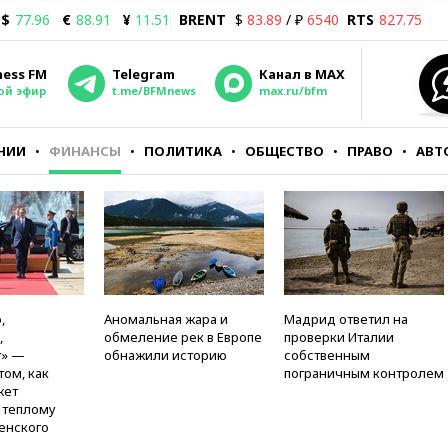
$
77.96
€
88.91
¥
11.51
BRENT
$
83.89
/ ₽
6540
RTS
827.75
ness FM
Telegram
Канал в MAX
ой эфир
t.me/BFMnews
max.ru/bfm
НИИ
ФИНАНСЫ
ПОЛИТИКА
ОБЩЕСТВО
ПРАВО
АВТ
,
Аномальная жара и
Мадрид ответил на
,
обмеление рек в Европе
проверки Италии
т» —
обнажили историю
собственным
том, как
пограничным контролем
жет
к теплому
енского