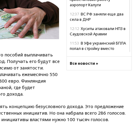
аэропорт Калуги
12:37
ВС РФ заняли еще два
села в ДНР
12:12
Хуситы атаковали НПЗ в
Саудовской Аравии
11:53
В Уфе украинский БПЛА
попал в стройку вместо
предприятия
о пособий выплачивать
д. Получать его будут все
11:11
Одесса осталась без
Все новости »
симо от занятости.
света и воды
лачивать ежемесячно 550
10:53
Три человека погибли в
800 евро. Финляндия
результате ночной атаки БПЛА
аной, где будет
ВСУ на Белгород
го дохода.
10:31
ВС РФ ударили по
одесской портовой
нять концепцию безусловного дохода. Это предложение
инфраструктуре
ственных инициатив. Но она набрала всего 286 голосов.
10:10
Премьер Японии снова
 инициативы властями нужно 100 тысяч голосов.
не упомянула, чья атомная
бомба разрушила Нагасаки