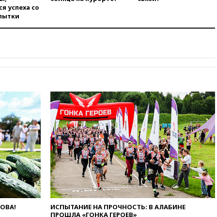
я успеха со
сезон
пытки
00:25
В Красноярском крае
идут поиски семьи, пропавшей
во время сплава
вчера, 23:30
Жителя Нижнего
Тагила арестовали за реакции
в Теlegram
вчера, 22:50
Российский
режиссер Кирилл Соколов
снимет триллер для Netflix
вчера, 22:20
Турция призвала
к мораторию на удары по
торговым судам в Черном
море
вчера, 21:43
Экс-
председатель Верховного
суда Венгрии согласился стать
президентом республики
вчера, 20:58
Финляндия
ЛОВА!
ИСПЫТАНИЕ НА ПРОЧНОСТЬ: В АЛАБИНЕ
введет экзамен для
ПРОШЛА «ГОНКА ГЕРОЕВ»