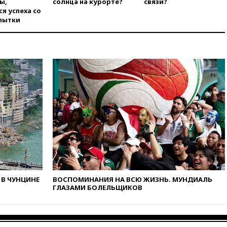
ы,
солнца на курорте?
связи?
вчера, 16:50
Politico: «Газовая
я успеха со
авантюра Германии ставит под
пытки
угрозу европейскую зиму»
вчера, 16:16
Беспилотник
взорвался вблизи
газопровода в Болгарии
вчера, 15:25
При атаке БПЛА в
Белгородской области погиб
мирный житель
вчера, 14:54
В Аргентине умер
отец футболиста Лионеля
Месси
вчера, 14:43
Турция
ограничила судоходство в
Черном море
вчера, 14:20
Генпрокурором
В ЧУНЦИНЕ
ВОСПОМИНАНИЯ НА ВСЮ ЖИЗНЬ. МУНДИАЛЬ
США стал Тодд Бланш
ГЛАЗАМИ БОЛЕЛЬЩИКОВ
вчера, 13:37
Пляжи
Геленджика закрыты из-за
опасности БПЛА