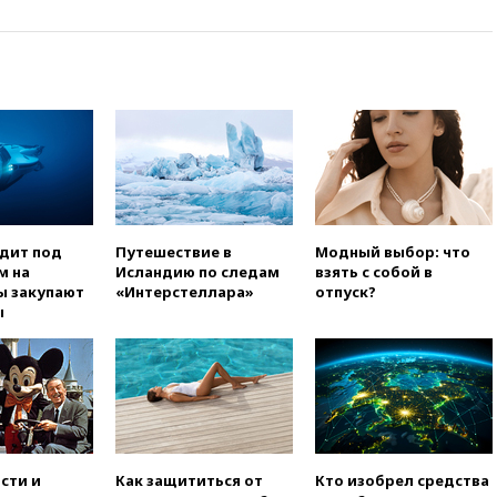
претендентов на получение
гражданства
вчера, 20:12
Минобороны
Болгарии: упавший в стране
беспилотник, скорее всего,
был украинским
вчера, 19:29
ОАЭ обвинили
Иран в атаке на судно
нефтяной компании ADNOC в
Ормузе
вчера, 18:56
«Газпром»: объем
одит под
Путешествие в
Модный выбор: что
газа в европейских подземных
м на
Исландию по следам
взять с собой в
хранилищах достиг
ы закупают
«Интерстеллара»
отпуск?
антирекорда
ы
вчера, 18:25
ТАСС: Уиткофф и
Кушнер могут вскоре посетить
Москву и Киев
вчера, 17:43
«Тиса» выдвинула
экс-председателя Верховного
суда на пост президента
Венгрии
сти и
Как защититься от
Кто изобрел средства