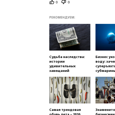
0
0
РЕКОМЕНДУЕМ:
Судьба наследства:
Бизнес ух
истории
воду: заче
удивительных
суперъяхт
завещаний
субмарин
Самая трендовая
Знаменито
обувь лета – 2026
бизнесмен