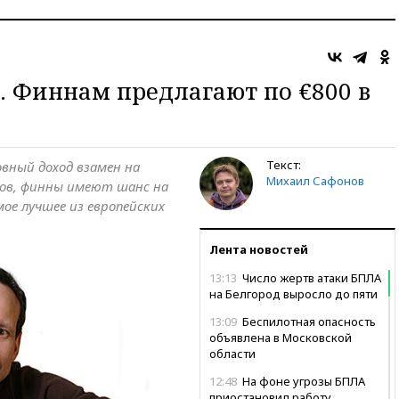
. Финнам предлагают по €800 в
Текст:
вный доход взамен на
Михаил Сафонов
тов, финны имеют шанс на
мое лучшее из европейских
Лента новостей
13:13
Число жертв атаки БПЛА
на Белгород выросло до пяти
13:09
Беспилотная опасность
объявлена в Московской
области
12:48
На фоне угрозы БПЛА
приостановил работу