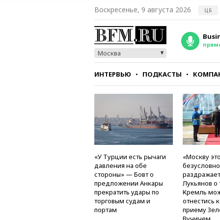
Воскресенье, 9 августа 2026
ЦБ
Busi
прям
Москва
ИНТЕРВЬЮ
ПОДКАСТЫ
КОМПА
СТИЛЬ
ТЕСТЫ
«У Турции есть рычаги
«Москву это
давления на обе
безусловно
стороны» — Бовт о
раздражае
предложении Анкары
Лукьянов о 
прекратить удары по
Кремль мо
торговым судам и
отнестись 
портам
приему Зел
Вучичем