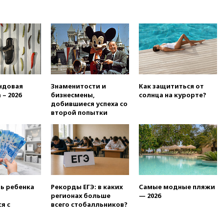
13:36
ABC News: запасы
вооружений США достигли
крайне низкого уровня
13:16
«Родина» просит
Верховный суд снять «Яблоко»
с выборов
13:11
Путин обсудил с
президентом ОАЭ ситуацию в
Персидском заливе и на
ндовая
Знаменитости и
Как защититься от
Украине
 – 2026
бизнесмены,
солнца на курорте?
добившиеся успеха со
13:09
Суд обязал москвичку
второй попытки
выселить из квартиры
крокодила, лису и других
животных
12:51
Россия планирует
запустить групповые
безвизовые турпоездки для
Вьетнама
ть ребенка
Рекорды ЕГЭ: в каких
Самые модные пляжи
12:36
Экспорт растворимого
регионах больше
— 2026
кофе из России достиг
я с
всего стобалльников?
рекордных показателей