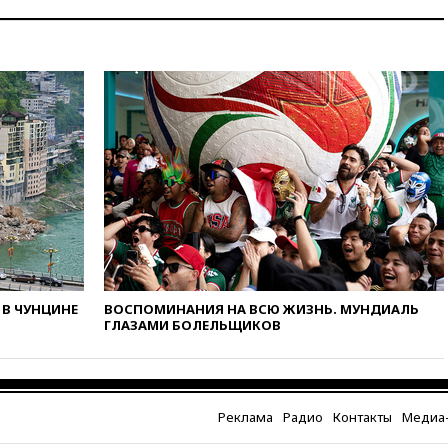
ЕС и ЕАЭС
10:21
ФСБ задержала более
20 сотрудников пунктов
обмена криптовалюты в
«Москве-Сити»
10:13
Минтранс предлагает
тратить средства дорожных
фондов на защиту трасс от
БПЛА
09:56
Хакеры нашли
документы об ударах ВСУ по
нефтяным терминалам в
России
09:49
WSJ: Трамп «сходит с
В ЧУНЦИНЕ
ВОСПОМИНАНИЯ НА ВСЮ ЖИЗНЬ. МУНДИАЛЬ
ума» из-за сообщений в СМИ
ГЛАЗАМИ БОЛЕЛЬЩИКОВ
об истощении боеприпасов у
США
09:36
Исландия и Черногория
в 2028 году могут войти в
Реклама
Радио
Контакты
Медиа-
состав Евросоюза