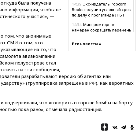
 откуда была получена
14:39
Экс-издатель Popcorn
чно информации, чтобы не
Books получил условный срок
по делу о пропаганде ЛГБТ
тического участия», —
14:34
Минпромторг не
намерен сокращать перечень
 о том, что анонимные
товаров для параллельного
импорта
ют СМИ о том, что
Все новости »
 указывающие на то, что
14:14
Роспотребнадзор
 самолета авиакомпании
одобрил открытие сезона на
105 пляжах в Анапе
айском полуострове стал
ссылаясь на эти сообщения,
14:09
Глава Тувы включил
дователи разрабатывают версию об агентах или
сенатора Нарусову в список
кандидатов в Совфед
дарству» (группировка запрещена в РФ), как вероятных
13:57
Wildberries запустит
программу по открытию
и подчеркивали, что «говорить о взрыве бомбы на борту
партнерских хабов
ностью пока рано», отмечала радиостанция.
13:53
Сенаторы Аргентины
одобрили скандальный
законопроект о частной
собственности