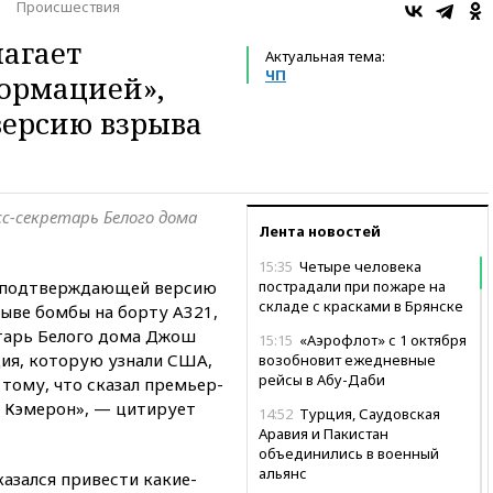
Происшествия
агает
Актуальная тема:
ЧП
ормацией»,
ерсию взрыва
с-секретарь Белого дома
Лента новостей
15:35
Четыре человека
 подтверждающей версию
пострадали при пожаре на
складе с красками в Брянске
ыве бомбы на борту А321,
тарь Белого дома Джош
15:15
«Аэрофлот» с 1 октября
ия, которую узнали США,
возобновит ежедневные
рейсы в Абу-Даби
тому, что сказал премьер-
 Кэмерон», — цитирует
14:52
Турция, Саудовская
Аравия и Пакистан
объединились в военный
альянс
азался привести какие-