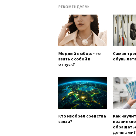
РЕКОМЕНДУЕМ:
Модный выбор: что
Самая тре
взять с собой в
обувь лета
отпуск?
Кто изобрел средства
Как научи
связи?
правильно
обращатьс
деньгами?