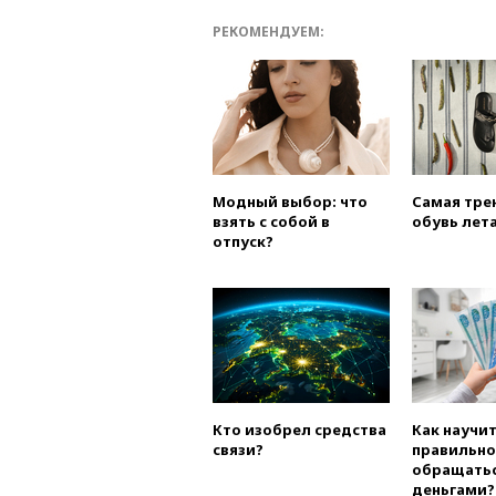
РЕКОМЕНДУЕМ:
Модный выбор: что
Самая тре
взять с собой в
обувь лета
отпуск?
Кто изобрел средства
Как научи
связи?
правильно
обращатьс
деньгами?