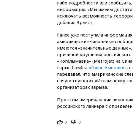
либо подробности или сообщить,
информация. «Мы имеем достато
исключать возможность террорис
добавил Эрнест.
Ранее уже поступала информация
американские чиновники сообща
имеются «значительные данные»,
причиной крушения российского
«Когалымавиа» (Metrojet) на Син
взрыв бомбы.
«Голос Америки»
, 
передавал, что американские сле
сочувствующих «Исламскому госу
организаторах взрыва.
При этом американские чиновник
российского лайнера с определен
0
0