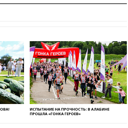
12:30
Российские войска
взяли под контроль село
Анискино в Харьковской
области
12:15
Минцифры РФ не
планирует вводить
ограничения на доступ детей
в соцсети
11:58
Резаи: Иран не допустит
открытия второго маршрута в
Ормузском проливе
11:48
Жители Москвы и
Подмосковья сообщили о
громких взрывах
11:41
ТПП предлагает
изменить процедуру
банкротства для
пострадавших от атак БПЛА
ЛОВА!
ИСПЫТАНИЕ НА ПРОЧНОСТЬ: В АЛАБИНЕ
продавцов
ПРОШЛА «ГОНКА ГЕРОЕВ»
11:38
Шадаев исключил
запуск мессенджера на