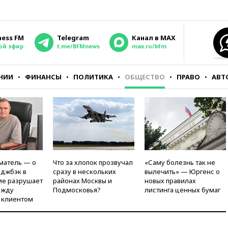
ness FM
Telegram
Канал в MAX
ой эфир
t.me/BFMnews
max.ru/bfm
НИИ
ФИНАНСЫ
ПОЛИТИКА
ОБЩЕСТВО
ПРАВО
АВТ
матель — о
Что за хлопок прозвучал
«Саму болезнь так не
рджбэк в
сразу в нескольких
вылечить» — Юргенс о
ие разрушает
районах Москвы и
новых правилах
ежду
Подмосковья?
листинга ценных бумаг
 клиентом