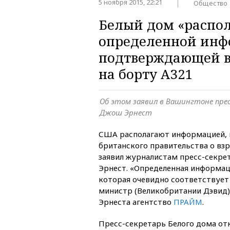
5 ноября 2015, 22:21
Общество
Белый дом «распол
определенной инф
подтверждающей в
на борту А321
Об этом заявил в Вашингтоне прес
Джош Эрнест
США располагают информацией,
британского правительства о взр
заявил журналистам пресс-секре
Эрнест. «Определенная информац
которая очевидно соответствует 
министр (Великобритании Дэвид)
Эрнеста агентство
ПРАЙМ
.
Пресс-секретарь Белого дома отк