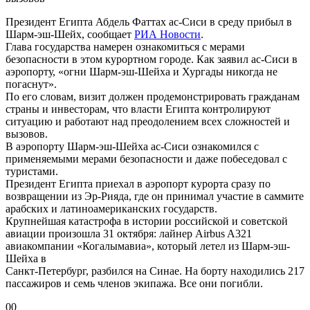
Президент Египта Абдель Фаттах ас-Сиси в среду прибыл в
Шарм-эш-Шейх, сообщает
РИА Новости
.
Глава государства намерен ознакомиться с мерами
безопасности в этом курортном городе. Как заявил ас-Сиси в
аэропорту, «огни Шарм-эш-Шейха и Хургады никогда не
погаснут».
По его словам, визит должен продемонстрировать гражданам
страны и инвесторам, что власти
Египта контролируют
ситуацию и работают над преодолением всех сложностей и
вызовов.
В аэропорту Шарм-эш-Шейха ас-Сиси ознакомился с
применяемыми мерами безопасности и даже побеседовал с
туристами.
Президент Египта приехал в аэропорт курорта сразу по
возвращении из Эр-Рияда, где он принимал участие в саммите
арабских и латиноамериканских государств.
Крупнейшая катастрофа в истории российской и советской
авиации произошла 31 октября: лайнер Airbus A321
авиакомпании «Когалымавиа», который летел из Шарм-эш-
Шейха в
Санкт-Петербург, разбился на Синае. На борту находились 217
пассажиров и семь членов экипажа. Все они погибли.
0
0