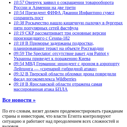
10:57
Оверчук заявил о сокращении товарооборота
России и Армении на две трети
10:54
Президент ФИФА Джанни Инфантино сумел
сохранить пост
10:38
Роскачество нашло кишечную палочку в бургерах
пяти популярных сетей фастфуда
10:19
СКР рассматривает три основные версии
произошедшего с Cessna-182
10:18
В Приморье задержаны подростки,
планировавшие теракт на объекте Росгвардии
09:59
The Spectator: отсутствие ракет для Patriot у
Украины приведет к поражению Киева
09:54
МВД Германии: инцидент с дроном в аэропорту
Лейпцига — «сценарий гибридной атаки»
09:32
В Тверской области обломки дрона повредили
фасад логокомплекса Wildberries
09:18
В Ярославской области отражена самая
массированная атака БПЛА
Все новости »
По его словам, визит должен продемонстрировать гражданам
страны и инвесторам, что власти Египта контролируют
ситуацию и работают над преодолением всех сложностей и
вызовов