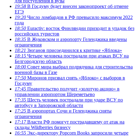
для поступления в вузы
19:58
В Госдуму будет внесен законопроект об отмене
ЕГЭ
19:20
Число ломбардов в РФ превысило максимум 2022
года
18:50
Euractiv: восток Финляндии приходит в упадок без
российских туристов
18:35
В Жуковском и аэропорту Геленджика введены
ограничения
18:21
Зюганов присоединился к критике «Яблока»
18:15
Четыре человека пострадали при атаках ВСУ на
Белгородскую область
18:00
Совет мира выбрал подрядчика для строительства
военной базы в Газе
17:50
Миронов призвал снять «Яблоко» с выборов в
Госдуму
17:45
Правительство получит «золотую акцию» в
управлении аэропортом Шереметьево
17:35
Шесть человек пострадали при ударе ВСУ по
автобусу в Запорожской области
17:25
В аэропортах Сочи и Геленджика сняты
ограничения
17:17
Власти РФ помогут пострадавшему от атак на
склады Wildberries бизнесу
16:55
Экс-директору Popcorn Books запросили четыре