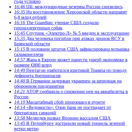
года условно
16:46
ЦБ: международные резервы России снизились
16:35
На восстановление Херсонской области направят
6,8 млрд рублей
16:16
The Guardian: ученые США создали
гипоаллергенных собак
15:45
Спутник «Электро-Л» № 5 введен в эксплуатацию
15:35
Два человека погибли при атаках дронов ВСУ в
Брянской области
15:15
В половине штатов США зафиксирована вспышка
сальмонеллеза
14:57
Жара в Европе может нанести ущерб экономике в
размере €800 млрд
14:49
Пентагон озаботился критикой Трампа по поводу
дефицита боеприпасов
14:40
В Германии задержан украинец за шпионаж на
оборонном предприятии
14:21
АТОР сообщила о снижении цен на авиабилеты в
России
14:19
Масштабный сбой произошел в рунете
14:14
«Ведомости»: Озон банк не пострадает от
британских санкций
13:58
Медведев назвал Японию вассалом США
13:45
В Петербурге достроили новый тоннель зеленой
ветки метро