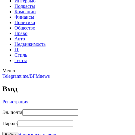
Интервью
Подкасты
Компании
Финансы
Политика
Общество
Право
Авто
Недвижимость
IT
Стиль
Тесты
Меню
Telegram
t.me/BFMnews
Вход
Регистрация
Эл. почта
Пароль
Напомнить пароль
Войти