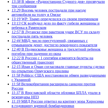
13:38
В эфире «Радиостанции Судного дня» прозвучали
три сообщения
13:29
Восемь человек пострадали при наезде
автомобиля на толпу в Омске
13:19
WP: Трамп определился со своим преемником
13:13
СК возбудил дело по факту гибели женщины и
ребенка в Раменском
12:57
В Луганске при ракетном ударе ВСУ по складу
пострадали пять человек
12:44
МВД: число преступлений, связанных с
отмыванием денег, достигло рекордного показателя
12:40
В Подмосковье женщина и трехлетний ребенок
погибли при падении из окна
12:22
В России с 1 сентября изменятся билеты на
общественный транспорт
12:15
Иран и Оман согласовали главные пункты сделки
по открытию Ормузского пролива
11:58
Politico: США восстановили обмен разведданными
с Украиной
11:58
Великобритания расширила санкции против
России
11:37
В Ярославской области обломки БПЛА упали в
резервуары НПЗ
11:19
МИД России ответил на критику мэра Хиросимы
в годовщину ядерной бомбардировки