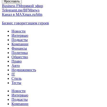
Ярославль
Business FM
прямой эфир
Telegram
t.me/BFMnews
Канал в MAX
max.ru/bfm
Бизнес говорит:
ищем героев
Новости
Интервью
Подкасты
Компании
Финансы
Политика
Общество
Право
Авто
Недвижимость
IT
Стиль
Тесты
Новости
Интервью
Подкасты
Компании