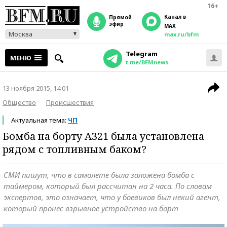
16+
Канал в
прямой
эфир
MAX
Москва
max.ru/bfm
Telegram
МЕНЮ
t.me/BFMnews
13 ноября 2015, 14:01
Общество
Происшествия
Актуальная тема:
ЧП
Бомба на борту А321 была установлена
рядом с топливным баком?
СМИ пишут, что в самолете была заложена бомба с
таймером, который был рассчитан на 2 часа. По словам
экспертов, это означает, что у боевиков был некий агент,
который пронес взрывное устройство на борт