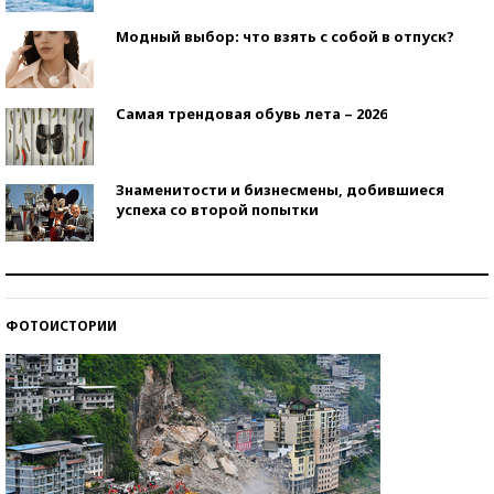
Модный выбор: что взять с собой в отпуск?
Самая трендовая обувь лета – 2026
Знаменитости и бизнесмены, добившиеся
успеха со второй попытки
Как защититься от солнца на курорте?
ФОТОИСТОРИИ
Кто изобрел средства связи?