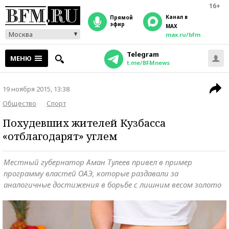
16+
Канал в
прямой
эфир
MAX
Москва
max.ru/bfm
Telegram
МЕНЮ
t.me/BFMnews
19 ноября 2015, 13:38
Общество
Спорт
Похудевших жителей Кузбасса
«отблагодарят» углем
Местный губернатор Аман Тулеев привел в пример
программу властей ОАЭ, которые раздавали за
аналогичные достижения в борьбе с лишним весом золото