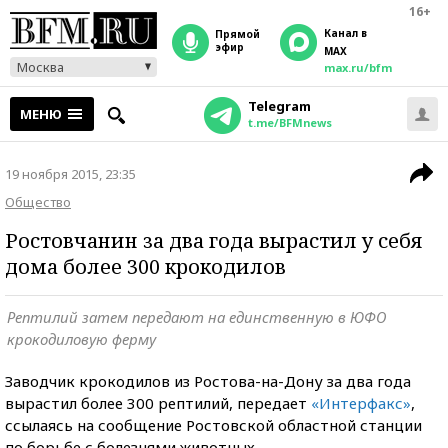
16+
Канал в
прямой
эфир
MAX
Москва
max.ru/bfm
Telegram
МЕНЮ
t.me/BFMnews
19 ноября 2015, 23:35
Общество
Ростовчанин за два года вырастил у себя
дома более 300 крокодилов
Рептилий затем передают на единственную в ЮФО
крокодиловую ферму
Заводчик крокодилов из Ростова-на-Дону за два года
вырастил более 300 рептилий, передает
«Интерфакс»
,
ссылаясь на сообщение Ростовской областной станции
по борьбе с болезнями животных.